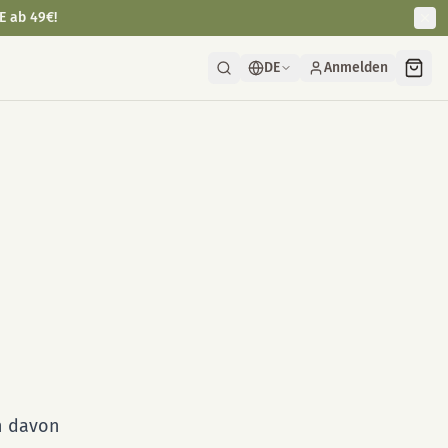
E ab 49€!
DE
Anmelden
h davon