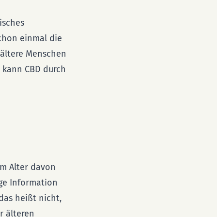
isches
chon einmal die
e ältere Menschen
r kann CBD durch
im Alter davon
ige Information
as heißt nicht,
r älteren