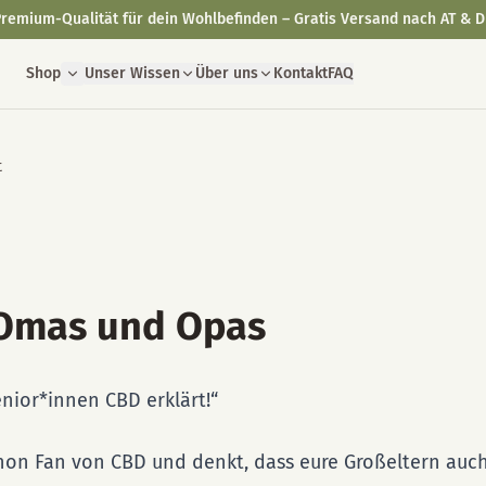
remium-Qualität für dein Wohlbefinden – Gratis Versand nach AT & D
Shop
Unser Wissen
Über uns
Kontakt
FAQ
t
 Omas und Opas
nior*innen CBD erklärt!“
schon Fan von CBD und denkt, dass eure Großeltern auc