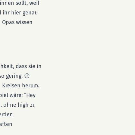
innen sollt, weil
 ihr hier genau
nd Opas wissen
keit, dass sie in
so gering. 😉
n Kreisen herum.
piel wäre: “Hey
, ohne high zu
erden
aften