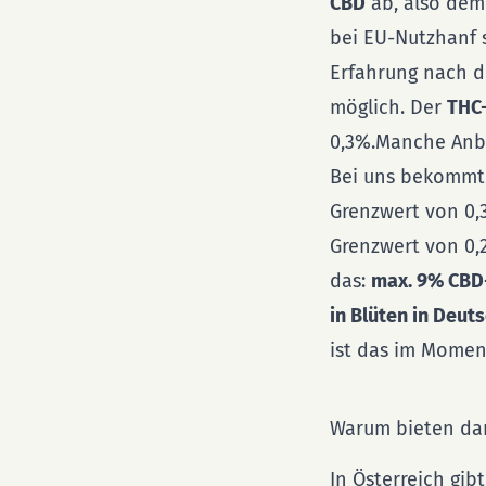
CBD
ab, also dem
bei EU-Nutzhanf s
Erfahrung nach d
möglich. Der
THC
0,3%.Manche Anbi
Bei uns bekommt
Grenzwert von 0,
Grenzwert von 0,
das:
max. 9% CBD-
in Blüten in Deu
ist das im Momen
Warum bieten dan
In Österreich gib