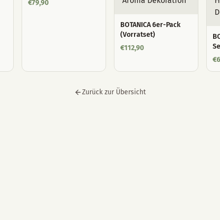
€
79,90
BOTANICA 6er-Pack
(Vorratset)
BO
Se
€
112,90
€
6
Zurück zur Übersicht