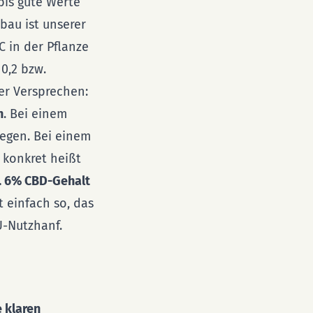
bis gute Werte
nbau ist unserer
 in der Pflanze
0,2 bzw.
er Versprechen:
n
. Bei einem
iegen. Bei einem
 konkret heißt
. 6% CBD-Gehalt
t einfach so, das
U-Nutzhanf.
 klaren