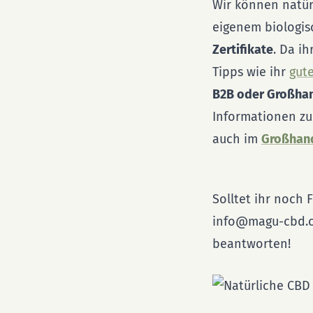
Wir können natür
eigenem biologis
Zertifikate
. Da ih
Tipps wie ihr
gut
B2B oder Großha
Informationen zu
auch im
Großhan
Solltet ihr noch
info@magu-cbd.co
beantworten!