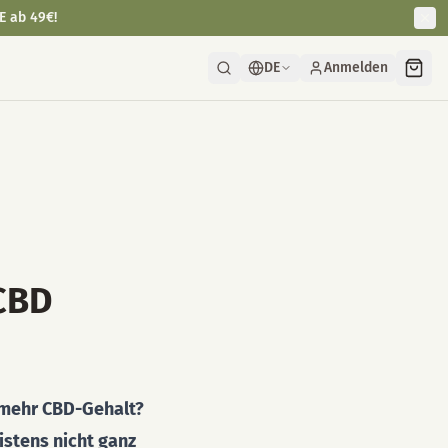
E ab 49€!
DE
Anmelden
 CBD
t mehr CBD-Gehalt?
istens nicht ganz