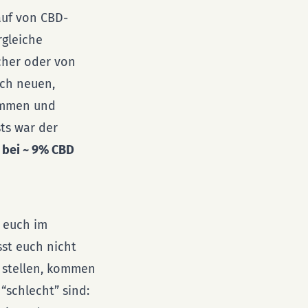
auf von CBD-
rgleiche
icher oder von
ach neuen,
ommen und
sts war der
 bei ~ 9% CBD
t euch im
st euch nicht
 stellen, kommen
“schlecht” sind: