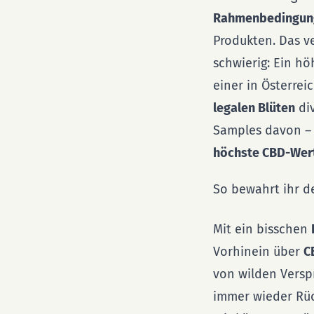
Rahmenbedingunge
Produkten. Das v
schwierig: Ein hö
einer in Österrei
legalen Blüten
di
Samples davon – a
höchste CBD-Wert
So bewahrt ihr d
Mit ein bisschen
Vorhinein über
C
von wilden Versp
immer wieder Rüc