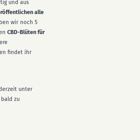
tig und aus
röffentlichen alle
eben wir noch 5
gen
CBD-Blüten für
ere
n findet ihr
derzeit unter
 bald zu