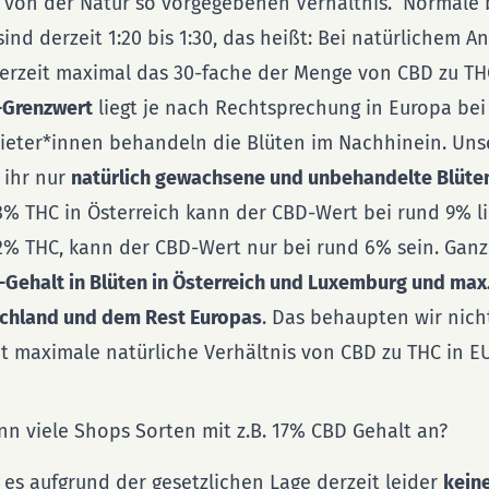
 von der Natur so vorgegebenen Verhältnis. Normale 
ind derzeit 1:20 bis 1:30, das heißt: Bei natürlichem A
erzeit maximal das 30-fache der Menge von CBD zu THC
-Grenzwert
liegt je nach Rechtsprechung in Europa bei 
eter*innen behandeln die Blüten im Nachhinein. Uns
 ihr nur
natürlich gewachsene und unbehandelte Blüte
3% THC in Österreich kann der CBD-Wert bei rund 9% l
2% THC, kann der CBD-Wert nur bei rund 6% sein. Ganz
Gehalt in Blüten in Österreich und Luxemburg und max
tschland und dem Rest Europas
. Das behaupten wir nich
t maximale natürliche Verhältnis von CBD zu THC in E
n viele Shops Sorten mit z.B. 17% CBD Gehalt an?
t es aufgrund der gesetzlichen Lage derzeit leider
keine