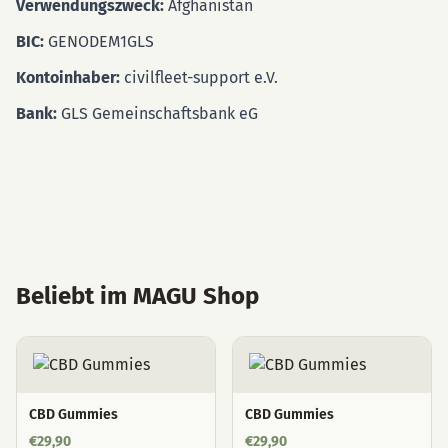
Verwendungszweck:
Afghanistan
BIC:
GENODEM1GLS
Kontoinhaber:
civilfleet-support e.V.
Bank:
GLS Gemeinschaftsbank eG
Beliebt im MAGU Shop
CBD Gummies
CBD Gummies
€
29,90
€
29,90