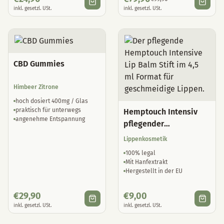
inkl. gesetzl. USt.
inkl. gesetzl. USt.
CBD Gummies
Himbeer Zitrone
hoch dosiert 400mg / Glas
praktisch für unterwegs
Hemptouch Intensiv
angenehme Entspannung
pflegender
Lippenbalsam
Lippenkosmetik
100% legal
Mit Hanfextrakt
Hergestellt in der EU
€
29,90
€
9,00
inkl. gesetzl. USt.
inkl. gesetzl. USt.