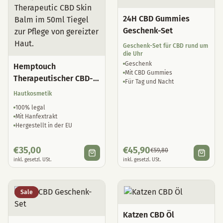
24H CBD Gummies
Geschenk-Set
Geschenk-Set für CBD rund um
die Uhr
Geschenk
Hemptouch
Mit CBD Gummies
Therapeutischer CBD-
Für Tag und Nacht
Hautbalsam
Hautkosmetik
100% legal
Mit Hanfextrakt
Hergestellt in der EU
€
35,00
€
45,90
€
59,80
inkl. gesetzl. USt.
inkl. gesetzl. USt.
Sale
Katzen CBD Öl