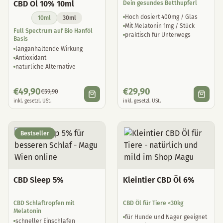
CBD Öl 10% 10ml
Dein gesundes Betthupferl
Hoch dosiert 400mg / Glas
10ml
30ml
Mit Melatonin 1mg / Stück
Full Spectrum auf Bio Hanföl
praktisch für Unterwegs
Basis
langanhaltende Wirkung
Antioxidant
natürliche Alternative
€
49,90
€
29,90
€
59,90
inkl. gesetzl. USt.
inkl. gesetzl. USt.
Bestseller
CBD Sleep 5%
Kleintier CBD Öl 6%
CBD Schlaftropfen mit
CBD Öl für Tiere <30kg
Melatonin
für Hunde und Nager geeignet
schneller Einschlafen