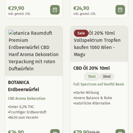
€
29,90
€
24,90
inkl. gesetzl. USt.
inkl. gesetzl. USt.
Sale
CBD Öl 20% 10ml
10ml
30ml
BOTANICA
Full Spectrum auf Hanföl Basis
Erdbeerwürfel
starke Wirkung
innere Balance & Ruhe
CBD Aroma Dekoration
natürliche Alternative
Unter 0,2% THC
Fruchtiger Erdbeerduft
Nicht zum Verzehr
€
24,90
€
79,90
€
99,90