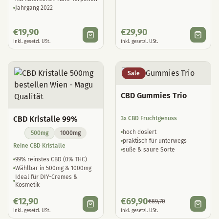
Jahrgang 2022
€
19,90
€
29,90
inkl. gesetzl. USt.
inkl. gesetzl. USt.
Sale
CBD Gummies Trio
CBD Kristalle 99%
3x CBD Fruchtgenuss
hoch dosiert
500mg
1000mg
praktisch für unterwegs
Reine CBD Kristalle
süße & saure Sorte
99% reinstes CBD (0% THC)
Wählbar in 500mg & 1000mg
Ideal für DIY-Cremes &
Kosmetik
€
12,90
€
69,90
€
89,70
inkl. gesetzl. USt.
inkl. gesetzl. USt.