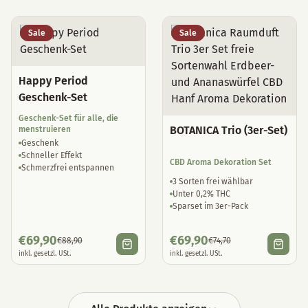
Sale
Sale
Happy Period
Geschenk-Set
Geschenk-Set für alle, die
BOTANICA Trio (3er-Set)
menstruieren
Geschenk
Schneller Effekt
CBD Aroma Dekoration Set
Schmerzfrei entspannen
3 Sorten frei wählbar
Unter 0,2% THC
Sparset im 3er-Pack
€
69,90
€
69,90
€
88,90
€
74,70
inkl. gesetzl. USt.
inkl. gesetzl. USt.