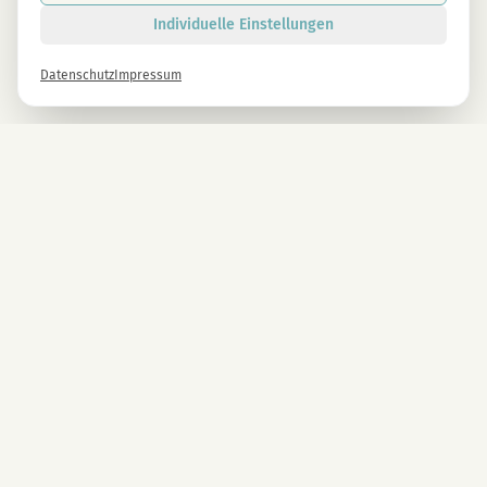
Individuelle Einstellungen
Datenschutz
Impressum
Newsletter
Melde dich gleich an und erhalte -10% auf alle MAGU Produkte.
Anmelden
Mit der Anmeldung stimmst du unseren Datenschutzbestimmungen zu. Abmeldung
jederzeit möglich.
UNTERNEHMEN