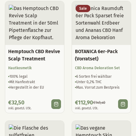
Sale
Hemptouch CBD Revive
BOTANICA 6er-Pack
Scalp Treatment
(Vorratset)
Hautkosmetik
CBD Aroma Dekoration Set
100% legal
6 Sorten frei wählbar
Mit Hanfextrakt
Unter 0,2% THC
Hergestellt in der EU
Max. Vorrat zum Bestpreis
€
32,50
€
112,90
€
149,40
inkl. gesetzl. USt.
inkl. gesetzl. USt.