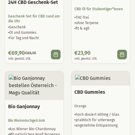
24H CBD Geschenk-Set
CBD Öl für Stubentiger*innen
Geschenk-Set für CBD rund um
THC-frei
die Uhr
ohne Terpene
Geschenk
fit & agil
Öl und Gummies
Für Tag und Nacht
€
69,90
€
23,90
€
88,90
inkl. gesetzl. USt.
inkl. gesetzl. USt.
CBD Gummies
Bio Ganjonnay
Orange
hoch dosiert 400mg / Glas
praktisch für unterwegs
Bio Weinmischgetränk
angenehme Entspannung
Aus Wiener Bio-Chardonnay
Mit natürlichen Hanf-Terpenen