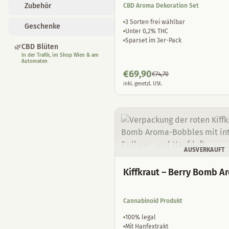
Zubehör
CBD Aroma Dekoration Set
3 Sorten frei wählbar
Geschenke
Unter 0,2% THC
Sparset im 3er-Pack
🌿
CBD Blüten
In der Trafik, im Shop Wien & am
Automaten
€
69,90
€
74,70
inkl. gesetzl. USt.
AUSVERKAUFT
Kiffkraut – Berry Bomb 
Cannabinoid Produkt
100% legal
Mit Hanfextrakt