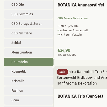
BOTANICA Ananaswürfel
CBD Öle
CBD Gummies
CBD Aroma Dekoration
CBD Sprays & Seren
Unter 0,2% THC
Exotischer Ananasduft
CBD für Tiere
Nicht zum Verzehr
Schlaf
€
24,90
Menstruation
inkl. gesetzl. USt.
Raumdeko
Kosmetik
Sale
Kristalle
Fashion
BOTANICA Trio (3er-Set)
Grow