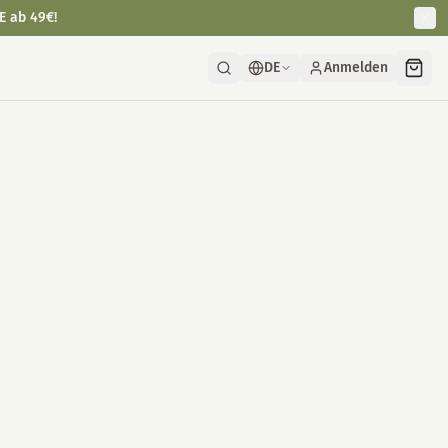
E ab 49€!
DE
Anmelden