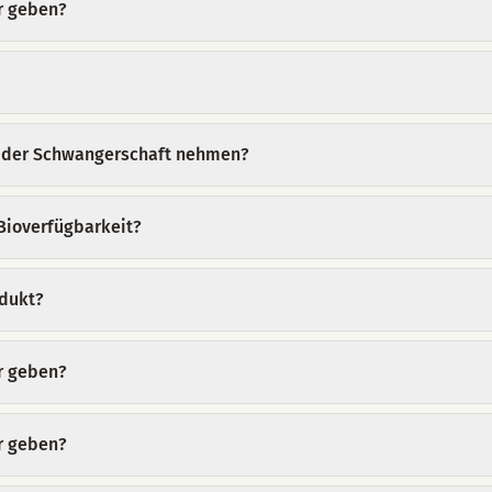
r geben?
n der Schwangerschaft nehmen?
ioverfügbarkeit?
odukt?
r geben?
r geben?