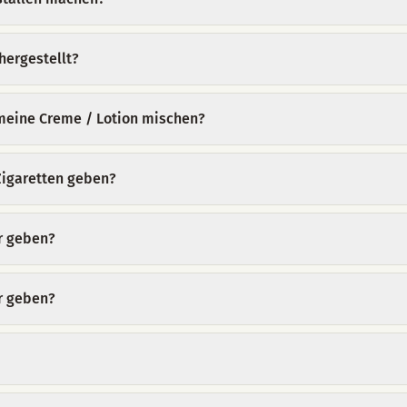
hergestellt?
n meine Creme / Lotion mischen?
Zigaretten geben?
r geben?
r geben?