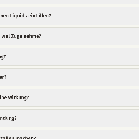
nen Liquids einfüllen?
u viel Züge nehme?
ng?
er?
eine Wirkung?
endung?
stallen machen?