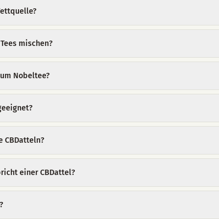
ettquelle?
 Tees mischen?
 zum Nobeltee?
 geeignet?
e CBDatteln?
icht einer CBDattel?
?