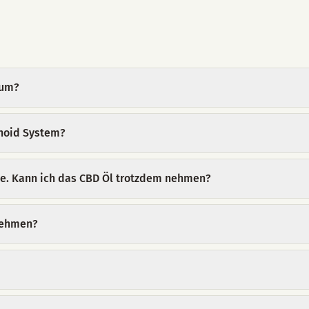
rum?
noid System?
ie. Kann ich das CBD Öl trotzdem nehmen?
 nehmen?