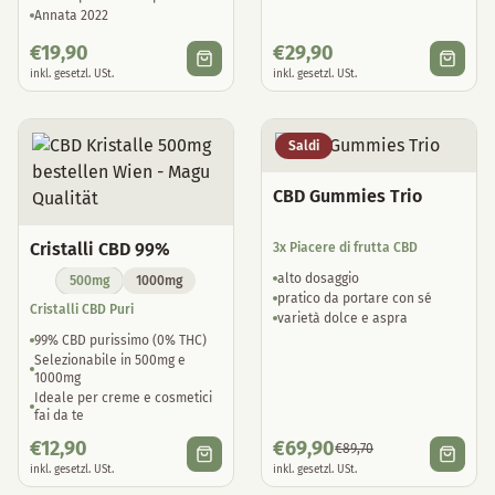
Annata 2022
€
19,90
€
29,90
inkl. gesetzl. USt.
inkl. gesetzl. USt.
Saldi
CBD Gummies Trio
Cristalli CBD 99%
3x Piacere di frutta CBD
alto dosaggio
500mg
1000mg
pratico da portare con sé
Cristalli CBD Puri
varietà dolce e aspra
99% CBD purissimo (0% THC)
Selezionabile in 500mg e
1000mg
Ideale per creme e cosmetici
fai da te
€
12,90
€
69,90
€
89,70
inkl. gesetzl. USt.
inkl. gesetzl. USt.