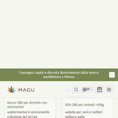
dormire
10ml
30ml
Alto dosaggio 400mg /
barattolo
Full Spectrum su base di olio di
Con melatonina 1mg / pezzo
canapa biologica
pratico da portare con sé
effetto duraturo
antioxidante
alternativa naturale
€
49,90
€
29,90
€
59,90
inkl. gesetzl. USt.
inkl. gesetzl. USt.
Best seller
CBD Sleep 5%
Olio CBD per piccoli
animali 6%
Gocce CBD per dormire con
Olio CBD per animali <30kg
melatonina
addormentarsi velocemente
adatto per cani e roditori
riduzione del jet lag
attivo e agile