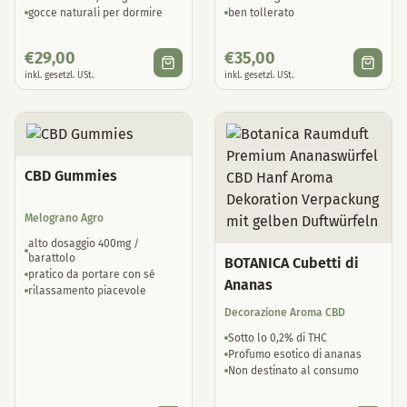
gocce naturali per dormire
ben tollerato
€
29,00
€
35,00
inkl. gesetzl. USt.
inkl. gesetzl. USt.
CBD Gummies
Melograno Agro
alto dosaggio 400mg /
barattolo
BOTANICA Cubetti di
pratico da portare con sé
Ananas
rilassamento piacevole
Decorazione Aroma CBD
Sotto lo 0,2% di THC
Profumo esotico di ananas
Non destinato al consumo