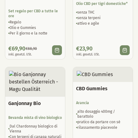
Olio CBD per tigri domestiche*
Set regalo per CBD a tutte le
senza THC
ore
senza terpeni
Regalo
attivo e agile
Olio e Gummies
Per il giorno e la notte
€
69,90
€
23,90
€
88,90
inkl. gesetzl. USt.
inkl. gesetzl. USt.
CBD Gummies
Ganjonnay Bio
Arancia
alto dosaggio 400mg /
barattolo
Bevanda mista di vino biologico
pratico da portare con sé
Dal Chardonnay biologico di
rilassamento piacevole
Vienna
Con terpeni di canapa naturali