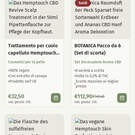
Saldi
Trattamento per cuoio
BOTANICA Pacco da 6
capelluto Hemptouch
(Set di scorta)
CBD Revive
Cosmetici per la pelle
Set Decorazione Aroma CBD
100% legale
6 varietà a scelta
Con estratto di canapa
Sotto lo 0,2% di THC
Prodotto nell'UE
Scorte massime al miglior
prezzo
€
32,50
€
112,90
€
149,40
inkl. gesetzl. USt.
inkl. gesetzl. USt.