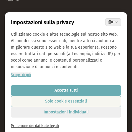
AZIENDA
CBD Blüten
CBD premium dall'Austria.
CBD Automaten Wien
Naturale e testato in laboratorio.
Sale
Kosmokraut Seeds
Filosofia
Qualità e sostenibilità
Team e carriera
Stampa
B2B Großhandel
FAQ
LEGAL
CONTATTI
Note legali
info@magu-cbd.com
Protezione dei dati
Wien, Österreich
Termini e condizioni
Modulo di contatto
Impostazioni cookie