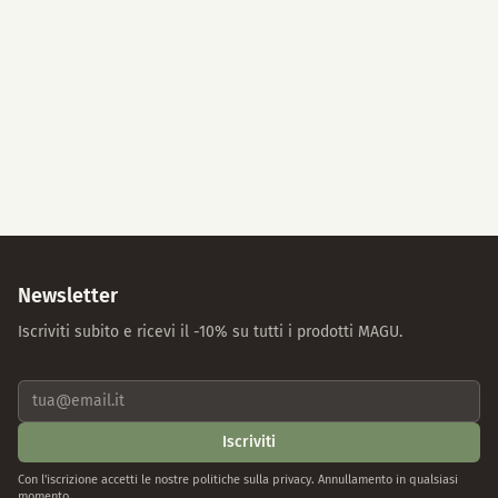
Accetta tutti
Solo cookie essenziali
Impostazioni individuali
Protezione dei dati
Note legali
Newsletter
Iscriviti subito e ricevi il -10% su tutti i prodotti MAGU.
Iscriviti
Con l'iscrizione accetti le nostre politiche sulla privacy. Annullamento in qualsiasi
momento.