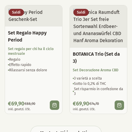
Saldi
Saldi
Set Regalo Happy
Period
Set regalo per chi ha il ciclo
BOTANICA Trio (Set da
mestruale
Regalo
3)
Effetto rapido
Rilassarsi senza dolore
Set Decorazione Aroma CBD
3 varietà a scelta
Sotto lo 0,2% di THC
Set risparmio in confezione da
3
€
69,90
€
69,90
€
88,90
€
74,70
inkl. gesetzl. USt.
inkl. gesetzl. USt.