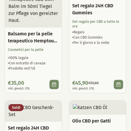
Set regalo 24H CBD
Gummies
Set regalo per CBD a tutte le
ore
Regalo
Balsamo per la pelle
Con CBD Gummies
terapeutico Hemptouch
Per il giorno e la notte
CBD
Cosmetici per la pelle
100% legale
Con estratto di canapa
Prodotto nell'UE
€
35,00
€
45,90
€
59,80
inkl. gesetzl. USt.
inkl. gesetzl. USt.
Saldi
Olio CBD per Gatti
Set regalo 24H CBD