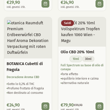
€
29,90
€
24,90
inkl. gesetzl. USt.
inkl. gesetzl. USt.
Saldi
Olio CBD 20% 10ml
10ml
30ml
BOTANICA Cubetti di
Full Spectrum su base di olio di
Fragola
canapa
forte effetto
Decorazione Aroma CBD
equilibrio interiore e calma
alternativa naturale
Sotto lo 0,2% di THC
Profumo fruttato di fragola
Non destinato al consumo
€
24,90
€
79,90
€
99,90
inkl. gesetzl. USt.
inkl. gesetzl. USt.