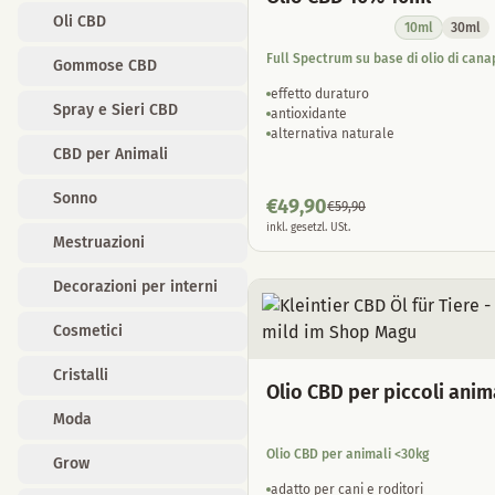
Oli CBD
10ml
30ml
Full Spectrum su base di olio di cana
Gommose CBD
effetto duraturo
Spray e Sieri CBD
antioxidante
alternativa naturale
CBD per Animali
Sonno
€
49,90
€
59,90
inkl. gesetzl. USt.
Mestruazioni
Decorazioni per interni
Cosmetici
Cristalli
Olio CBD per piccoli anim
Moda
Olio CBD per animali <30kg
Grow
adatto per cani e roditori