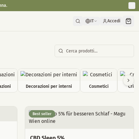
nna.
IT
Accedi
azioni
Decorazioni per interni
Cosmetici
Crista
Best seller
CBD Sleep 5%