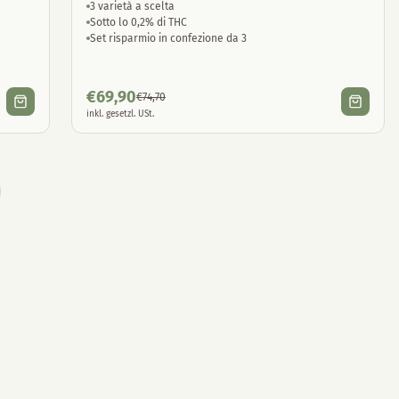
3 varietà a scelta
Sotto lo 0,2% di THC
Set risparmio in confezione da 3
€
69,90
€
74,70
inkl. gesetzl. USt.