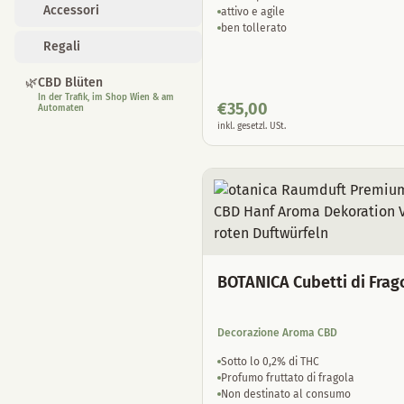
Accessori
attivo e agile
ben tollerato
Regali
🌿
CBD Blüten
In der Trafik, im Shop Wien & am
€
35,00
Automaten
inkl. gesetzl. USt.
BOTANICA Cubetti di Frag
Decorazione Aroma CBD
Sotto lo 0,2% di THC
Profumo fruttato di fragola
Non destinato al consumo