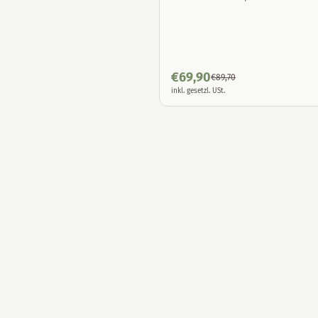
€
69,90
€
89,70
inkl. gesetzl. USt.