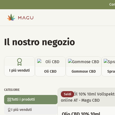
Con
Il nostro negozio
I più venduti
Oli CBD
Gommose CBD
Spra
CATEGORIE
Tutti i prodotti
Saldi
Tutti i prodotti
I più venduti
Olio CBD 10% 10ml