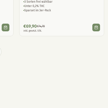
3 Sorten frei wählbar
Unter 0,2% THC
Sparset im 3er-Pack
€
69,90
€
74,70
inkl. gesetzl. USt.