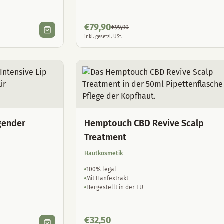
€
79,90
€
99,90
inkl. gesetzl. USt.
gender
Hemptouch CBD Revive Scalp
Treatment
Hautkosmetik
100% legal
Mit Hanfextrakt
Hergestellt in der EU
€
32,50