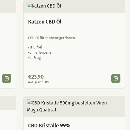
Katzen CBD Öl
CBD Öl für Stubentiger*innen
THC-frei
ohne Terpene
fit & agil
€
23,90
inkl. gesetzl. USt.
CBD Kristalle 99%