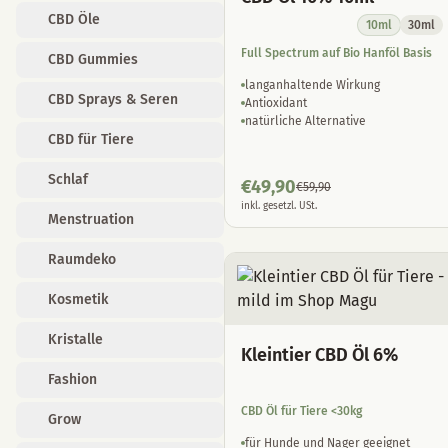
CBD Öle
10ml
30ml
Full Spectrum auf Bio Hanföl Basis
CBD Gummies
langanhaltende Wirkung
CBD Sprays & Seren
Antioxidant
natürliche Alternative
CBD für Tiere
Schlaf
€
49,90
€
59,90
inkl. gesetzl. USt.
Menstruation
Raumdeko
Kosmetik
Kristalle
Kleintier CBD Öl 6%
Fashion
CBD Öl für Tiere <30kg
Grow
für Hunde und Nager geeignet