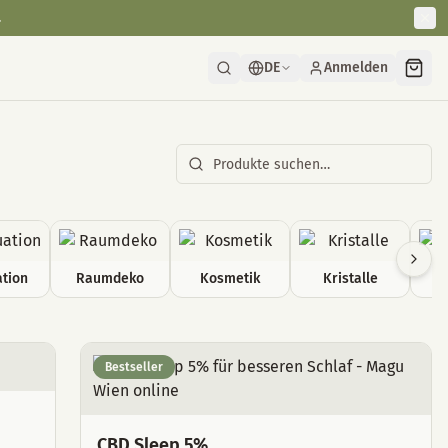
.
DE
Anmelden
tion
Raumdeko
Kosmetik
Kristalle
Bestseller
CBD Sleep 5%