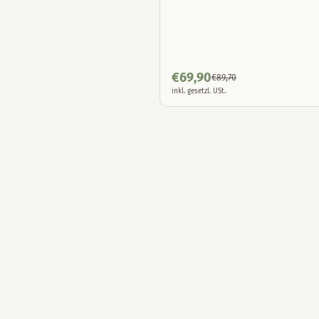
€
69,90
€
89,70
inkl. gesetzl. USt.