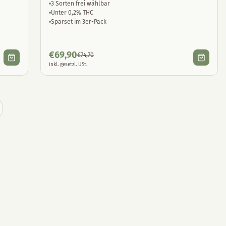
3 Sorten frei wählbar
Unter 0,2% THC
Sparset im 3er-Pack
€
69,90
€
74,70
inkl. gesetzl. USt.