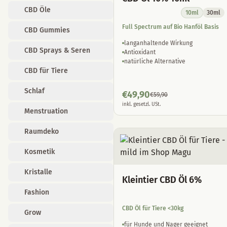
CBD Öle
10ml
30ml
Full Spectrum auf Bio Hanföl Basis
CBD Gummies
langanhaltende Wirkung
CBD Sprays & Seren
Antioxidant
natürliche Alternative
CBD für Tiere
Schlaf
€
49,90
€
59,90
inkl. gesetzl. USt.
Menstruation
Raumdeko
Kosmetik
Kristalle
Kleintier CBD Öl 6%
Fashion
CBD Öl für Tiere <30kg
Grow
für Hunde und Nager geeignet