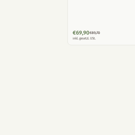
€
69,90
€
89,70
inkl. gesetzl. USt.