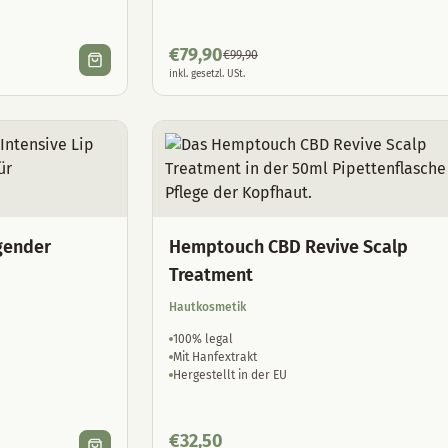
€
79,90
€
99,90
inkl. gesetzl. USt.
gender
Hemptouch CBD Revive Scalp
Treatment
Hautkosmetik
100% legal
Mit Hanfextrakt
Hergestellt in der EU
€
32,50