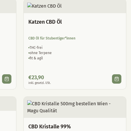
Katzen CBD Öl
CBD Öl für Stubentiger*innen
THC-frei
ohne Terpene
fit & agil
€
23,90
inkl. gesetzl. USt.
CBD Kristalle 99%