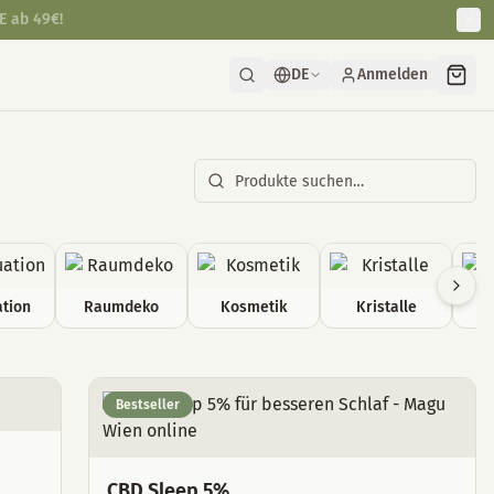
.
DE
Anmelden
tion
Raumdeko
Kosmetik
Kristalle
Bestseller
CBD Sleep 5%