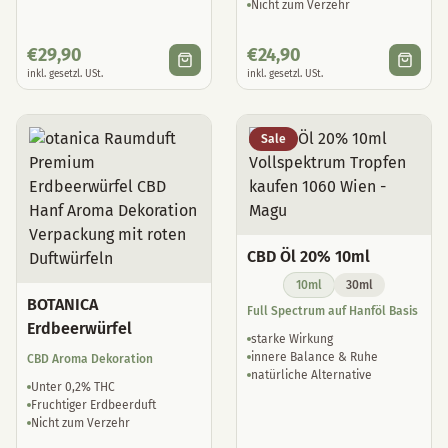
€
29,90
€
24,90
inkl. gesetzl. USt.
inkl. gesetzl. USt.
Sale
CBD Öl 20% 10ml
10ml
30ml
BOTANICA
Full Spectrum auf Hanföl Basis
Erdbeerwürfel
starke Wirkung
innere Balance & Ruhe
CBD Aroma Dekoration
natürliche Alternative
Unter 0,2% THC
Fruchtiger Erdbeerduft
Nicht zum Verzehr
€
24,90
€
79,90
€
99,90