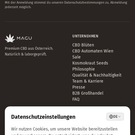
UNTERNEHMEN
CBD Blüten
Premium CBD aus Österreich.
CBD Automaten Wien
Natürlich & laborgeprüft.
Sale
Kosmokraut Seeds
Philosophie
Qualität & Nachhaltigkeit
Team & Karriere
Presse
B2B Großhandel
FAQ
LEGAL
KONTAKT
Impressum
info@magu-cbd.com
Datenschutz
Wien, Österreich
AGB
Kontaktformular
Cookie-Einstellungen