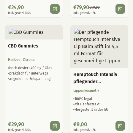
inkl. gesetzl. USt.
inkl. gesetzl. USt.
CBD Gummies
Himbeer Zitrone
hoch dosiert 400mg / Glas
praktisch für unterwegs
Hemptouch Intensiv
angenehme Entspannung
pflegender
Lippenbalsam
Lippenkosmetik
100% legal
Mit Hanfextrakt
Hergestellt in der EU
€
29,90
€
9,00
inkl. gesetzl. USt.
inkl. gesetzl. USt.