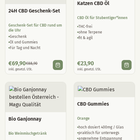
24H CBD Geschenk-Set
CBD Öl für Stubentiger*innen
Geschenk-Set für CBD rund um
THC-frei
die Uhr
ohne Terpene
Geschenk
fit & agil
Öl und Gummies
Für Tag und Nacht
€
69,90
€
23,90
€
88,90
inkl. gesetzl. USt.
inkl. gesetzl. USt.
CBD Gummies
Bio Ganjonnay
Orange
hoch dosiert 400mg / Glas
praktisch für unterwegs
Bio Weinmischgetränk
angenehme Entspannung
Aus Wiener Bio-Chardonnay
Mit natürlichen Hanf-Terpenen