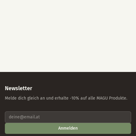
Alle akzeptieren
Nur essenzielle Cookies
Individuelle Einstellungen
Datenschutz
Impressum
Newsletter
Melde dich gleich an und erhalte -10% auf alle MAGU Produkte.
Anmelden
Mit der Anmeldung stimmst du unseren Datenschutzbestimmungen zu. Abmeldung
jederzeit möglich.