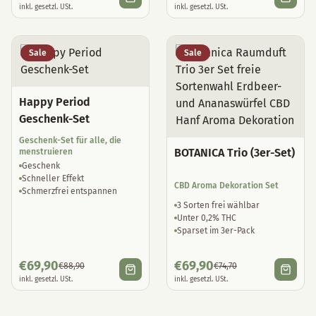
Sale
Sale
Happy Period
Geschenk-Set
Geschenk-Set für alle, die
BOTANICA Trio (3er-Set)
menstruieren
Geschenk
Schneller Effekt
CBD Aroma Dekoration Set
Schmerzfrei entspannen
3 Sorten frei wählbar
Unter 0,2% THC
Sparset im 3er-Pack
€
69,90
€
69,90
€
88,90
€
74,70
inkl. gesetzl. USt.
inkl. gesetzl. USt.