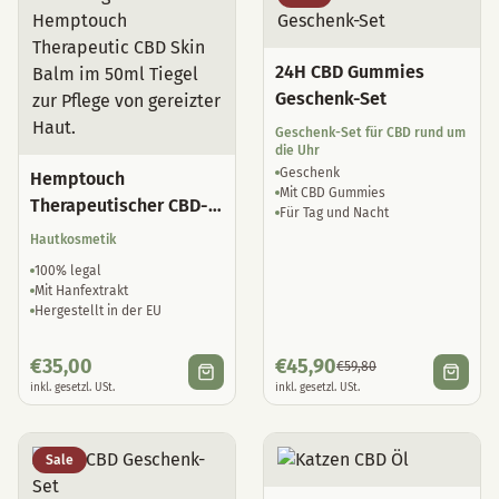
24H CBD Gummies
Geschenk-Set
Geschenk-Set für CBD rund um
die Uhr
Geschenk
Hemptouch
Mit CBD Gummies
Therapeutischer CBD-
Für Tag und Nacht
Hautbalsam
Hautkosmetik
100% legal
Mit Hanfextrakt
Hergestellt in der EU
€
35,00
€
45,90
€
59,80
inkl. gesetzl. USt.
inkl. gesetzl. USt.
Sale
Katzen CBD Öl