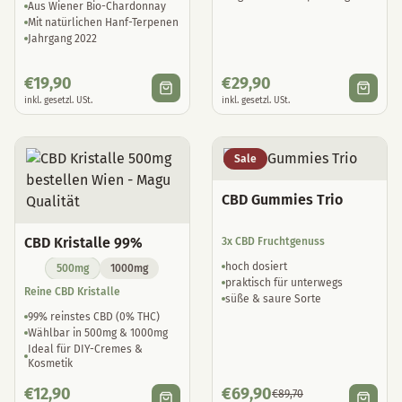
Jahrgang 2022
€
19,90
€
29,90
inkl. gesetzl. USt.
inkl. gesetzl. USt.
Sale
CBD Gummies Trio
CBD Kristalle 99%
3x CBD Fruchtgenuss
hoch dosiert
500mg
1000mg
praktisch für unterwegs
Reine CBD Kristalle
süße & saure Sorte
99% reinstes CBD (0% THC)
Wählbar in 500mg & 1000mg
Ideal für DIY-Cremes &
Kosmetik
€
12,90
€
69,90
€
89,70
inkl. gesetzl. USt.
inkl. gesetzl. USt.