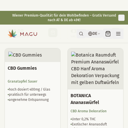
fit & agil
Reduktion von Jetlag
gut verträglich
natürliche Schlaftropfen
€
29,00
€
35,00
inkl. gesetzl. USt.
inkl. gesetzl. USt.
CBD Gummies
Granatapfel Sauer
hoch dosiert 400mg / Glas
praktisch für unterwegs
BOTANICA
angenehme Entspannung
Ananaswürfel
CBD Aroma Dekoration
Unter 0,2% THC
Exotischer Ananasduft
Nicht zum Verzehr