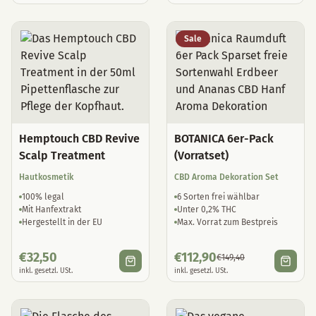
Sale
Hemptouch CBD Revive
BOTANICA 6er-Pack
Scalp Treatment
(Vorratset)
Hautkosmetik
CBD Aroma Dekoration Set
100% legal
6 Sorten frei wählbar
Mit Hanfextrakt
Unter 0,2% THC
Hergestellt in der EU
Max. Vorrat zum Bestpreis
€
32,50
€
112,90
€
149,40
inkl. gesetzl. USt.
inkl. gesetzl. USt.