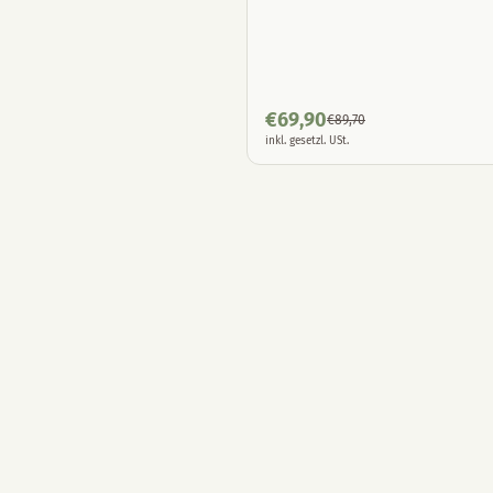
€
69,90
€
89,70
inkl. gesetzl. USt.