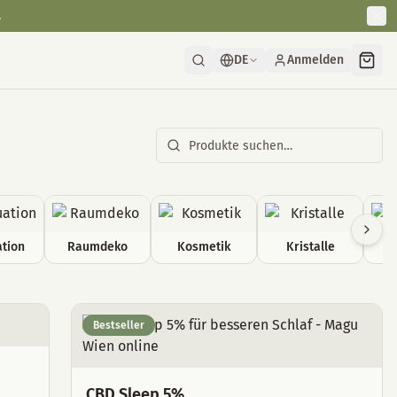
.
DE
Anmelden
tion
Raumdeko
Kosmetik
Kristalle
Bestseller
CBD Sleep 5%