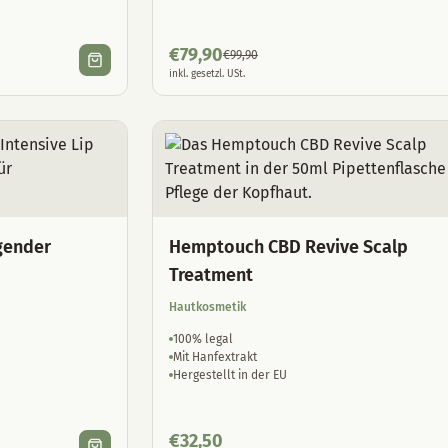
€
79,90
€
99,90
inkl. gesetzl. USt.
gender
Hemptouch CBD Revive Scalp
Treatment
Hautkosmetik
100% legal
Mit Hanfextrakt
Hergestellt in der EU
€
32,50