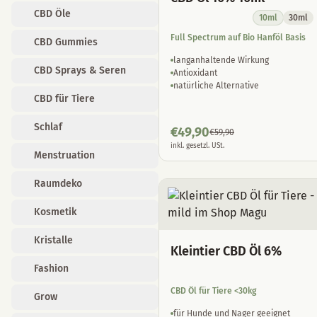
CBD Öle
10ml
30ml
Full Spectrum auf Bio Hanföl Basis
CBD Gummies
langanhaltende Wirkung
CBD Sprays & Seren
Antioxidant
natürliche Alternative
CBD für Tiere
Schlaf
€
49,90
€
59,90
inkl. gesetzl. USt.
Menstruation
Raumdeko
Kosmetik
Kristalle
Kleintier CBD Öl 6%
Fashion
CBD Öl für Tiere <30kg
Grow
für Hunde und Nager geeignet