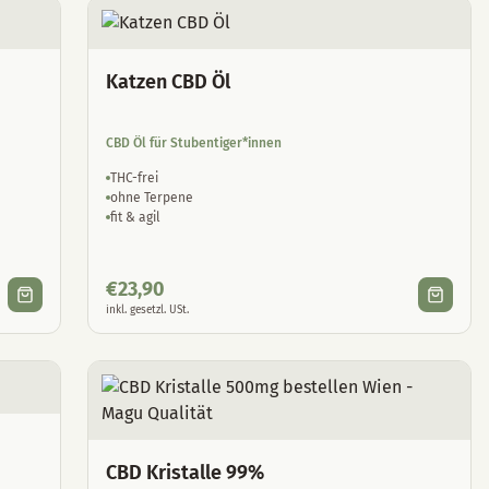
Katzen CBD Öl
CBD Öl für Stubentiger*innen
THC-frei
ohne Terpene
fit & agil
€
23,90
inkl. gesetzl. USt.
CBD Kristalle 99%