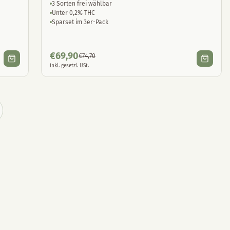
3 Sorten frei wählbar
Unter 0,2% THC
Sparset im 3er-Pack
€
69,90
€
74,70
inkl. gesetzl. USt.