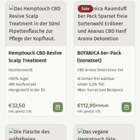
Sale
Hemptouch CBD Revive
BOTANICA 6er-Pack
Scalp Treatment
(Vorratset)
Hautkosmetik
CBD Aroma Dekoration Set
100% legal
6 Sorten frei wählbar
Mit Hanfextrakt
Unter 0,2% THC
Hergestellt in der EU
Max. Vorrat zum Bestpreis
€
32,50
€
112,90
€
149,40
inkl. gesetzl. USt.
inkl. gesetzl. USt.