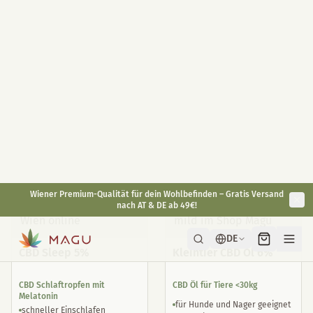
CBD Öl 10% 10ml
Dein gesundes Betthupferl
Hoch dosiert 400mg / Glas
10ml
30ml
Mit Melatonin 1mg / Stück
Full Spectrum auf Bio Hanföl
praktisch für Unterwegs
Basis
langanhaltende Wirkung
Antioxidant
natürliche Alternative
€
49,90
€
29,90
€
59,90
inkl. gesetzl. USt.
inkl. gesetzl. USt.
Bestseller
CBD Sleep 5%
Kleintier CBD Öl 6%
CBD Schlaftropfen mit
CBD Öl für Tiere <30kg
Melatonin
für Hunde und Nager geeignet
schneller Einschlafen