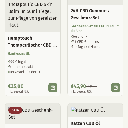
24H CBD Gummies
Geschenk-Set
Geschenk-Set für CBD rund um
die Uhr
Geschenk
Hemptouch
Mit CBD Gummies
Therapeutischer CBD-
Für Tag und Nacht
Hautbalsam
Hautkosmetik
100% legal
Mit Hanfextrakt
Hergestellt in der EU
€
35,00
€
45,90
€
59,80
inkl. gesetzl. USt.
inkl. gesetzl. USt.
Sale
Katzen CBD Öl