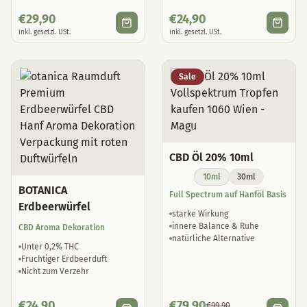
€
29,90
€
24,90
inkl. gesetzl. USt.
inkl. gesetzl. USt.
Sale
CBD Öl 20% 10ml
10ml
30ml
BOTANICA
Full Spectrum auf Hanföl Basis
Erdbeerwürfel
starke Wirkung
innere Balance & Ruhe
CBD Aroma Dekoration
natürliche Alternative
Unter 0,2% THC
Fruchtiger Erdbeerduft
Nicht zum Verzehr
€
24,90
€
79,90
€
99,90