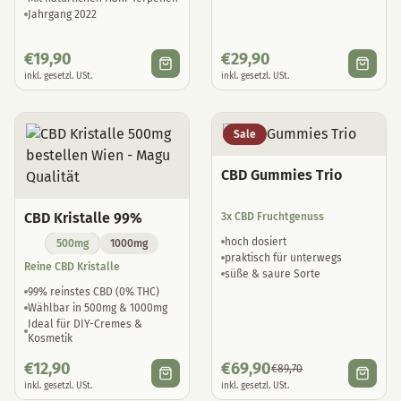
Jahrgang 2022
€
19,90
€
29,90
inkl. gesetzl. USt.
inkl. gesetzl. USt.
Sale
CBD Gummies Trio
CBD Kristalle 99%
3x CBD Fruchtgenuss
hoch dosiert
500mg
1000mg
praktisch für unterwegs
Reine CBD Kristalle
süße & saure Sorte
99% reinstes CBD (0% THC)
Wählbar in 500mg & 1000mg
Ideal für DIY-Cremes &
Kosmetik
€
12,90
€
69,90
€
89,70
inkl. gesetzl. USt.
inkl. gesetzl. USt.