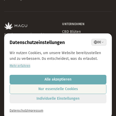
UNTERNEHMEN
CBD Blüten
Premium CBD aus Österreich.
CBD Automaten Wien
Natürlich & laborgeprüft.
Sale
Kosmokraut Seeds
Philosophie
Qualität & Nachhaltigkeit
Team & Karriere
Presse
B2B Großhandel
FAQ
LEGAL
KONTAKT
Impressum
info@magu-cbd.com
Datenschutz
Wien, Österreich
AGB
Kontaktformular
Cookie-Einstellungen