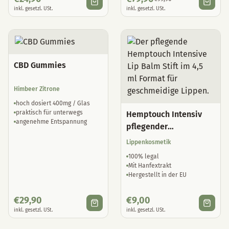
inkl. gesetzl. USt.
inkl. gesetzl. USt.
CBD Gummies
Himbeer Zitrone
hoch dosiert 400mg / Glas
praktisch für unterwegs
Hemptouch Intensiv
angenehme Entspannung
pflegender
Lippenbalsam
Lippenkosmetik
100% legal
Mit Hanfextrakt
Hergestellt in der EU
€
29,90
€
9,00
inkl. gesetzl. USt.
inkl. gesetzl. USt.