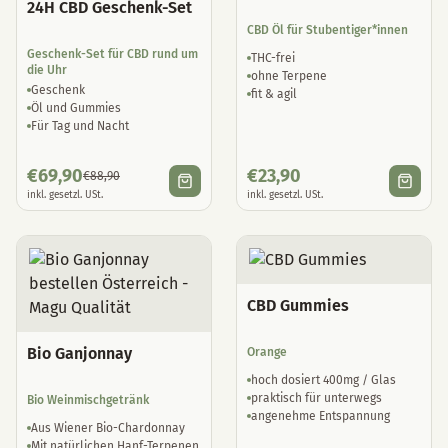
24H CBD Geschenk-Set
CBD Öl für Stubentiger*innen
Geschenk-Set für CBD rund um
THC-frei
die Uhr
ohne Terpene
Geschenk
fit & agil
Öl und Gummies
Für Tag und Nacht
€
69,90
€
23,90
€
88,90
inkl. gesetzl. USt.
inkl. gesetzl. USt.
CBD Gummies
Bio Ganjonnay
Orange
hoch dosiert 400mg / Glas
praktisch für unterwegs
Bio Weinmischgetränk
angenehme Entspannung
Aus Wiener Bio-Chardonnay
Mit natürlichen Hanf-Terpenen