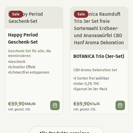
Sale
Sale
Happy Period
Geschenk-Set
Geschenk-Set für alle, die
BOTANICA Trio (3er-Set)
menstruieren
Geschenk
Schneller Effekt
CBD Aroma Dekoration Set
Schmerzfrei entspannen
3 Sorten frei wählbar
Unter 0,2% THC
Sparset im 3er-Pack
€
69,90
€
69,90
€
88,90
€
74,70
inkl. gesetzl. USt.
inkl. gesetzl. USt.