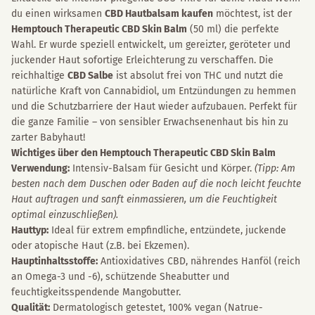
du einen wirksamen
CBD Hautbalsam kaufen
möchtest, ist der
Hemptouch Therapeutic CBD Skin Balm
(50 ml) die perfekte
Wahl. Er wurde speziell entwickelt, um gereizter, geröteter und
juckender Haut sofortige Erleichterung zu verschaffen. Die
reichhaltige
CBD Salbe
ist absolut frei von THC und nutzt die
natürliche Kraft von Cannabidiol, um Entzündungen zu hemmen
und die Schutzbarriere der Haut wieder aufzubauen. Perfekt für
die ganze Familie – von sensibler Erwachsenenhaut bis hin zu
zarter Babyhaut!
Wichtiges über den Hemptouch Therapeutic CBD Skin Balm
Verwendung:
Intensiv-Balsam für Gesicht und Körper.
(Tipp: Am
besten nach dem Duschen oder Baden auf die noch leicht feuchte
Haut auftragen und sanft einmassieren, um die Feuchtigkeit
optimal einzuschließen).
Hauttyp:
Ideal für extrem empfindliche, entzündete, juckende
oder atopische Haut (z.B. bei Ekzemen).
Hauptinhaltsstoffe:
Antioxidatives CBD, nährendes Hanföl (reich
an Omega-3 und -6), schützende Sheabutter und
feuchtigkeitsspendende Mangobutter.
Qualität:
Dermatologisch getestet, 100% vegan (Natrue-