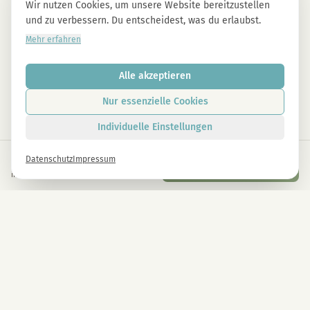
Wir nutzen Cookies, um unsere Website bereitzustellen
und zu verbessern. Du entscheidest, was du erlaubst.
Mehr erfahren
Alle akzeptieren
Nur essenzielle Cookies
Individuelle Einstellungen
€
35,00
Datenschutz
Impressum
In den Warenkorb
inkl. gesetzl. USt.
Newsletter
Melde dich gleich an und erhalte -10% auf alle MAGU Produkte.