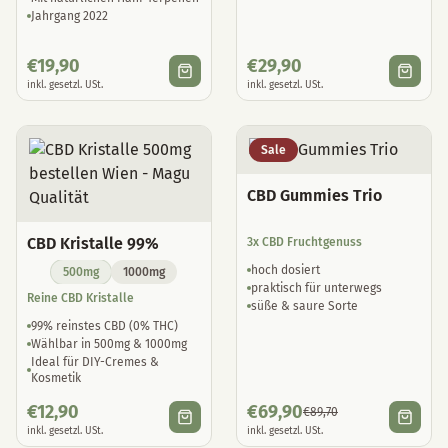
Jahrgang 2022
€
19,90
€
29,90
inkl. gesetzl. USt.
inkl. gesetzl. USt.
Sale
CBD Gummies Trio
CBD Kristalle 99%
3x CBD Fruchtgenuss
hoch dosiert
500mg
1000mg
praktisch für unterwegs
Reine CBD Kristalle
süße & saure Sorte
99% reinstes CBD (0% THC)
Wählbar in 500mg & 1000mg
Ideal für DIY-Cremes &
Kosmetik
€
12,90
€
69,90
€
89,70
inkl. gesetzl. USt.
inkl. gesetzl. USt.