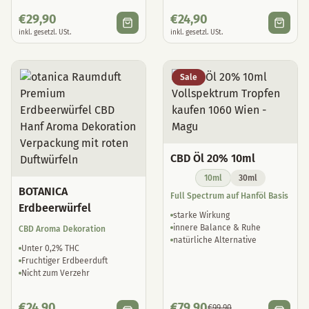
€
29,90
€
24,90
inkl. gesetzl. USt.
inkl. gesetzl. USt.
Sale
CBD Öl 20% 10ml
10ml
30ml
BOTANICA
Full Spectrum auf Hanföl Basis
Erdbeerwürfel
starke Wirkung
innere Balance & Ruhe
CBD Aroma Dekoration
natürliche Alternative
Unter 0,2% THC
Fruchtiger Erdbeerduft
Nicht zum Verzehr
€
24,90
€
79,90
€
99,90