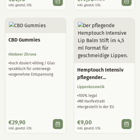
inkl. gesetzl. USt.
inkl. gesetzl. USt.
CBD Gummies
Himbeer Zitrone
hoch dosiert 400mg / Glas
praktisch für unterwegs
Hemptouch Intensiv
angenehme Entspannung
pflegender
Lippenbalsam
Lippenkosmetik
100% legal
Mit Hanfextrakt
Hergestellt in der EU
€
29,90
€
9,00
inkl. gesetzl. USt.
inkl. gesetzl. USt.