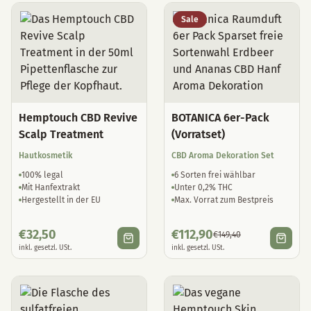
Sale
Hemptouch CBD Revive
BOTANICA 6er-Pack
Scalp Treatment
(Vorratset)
Hautkosmetik
CBD Aroma Dekoration Set
100% legal
6 Sorten frei wählbar
Mit Hanfextrakt
Unter 0,2% THC
Hergestellt in der EU
Max. Vorrat zum Bestpreis
€
32,50
€
112,90
€
149,40
inkl. gesetzl. USt.
inkl. gesetzl. USt.