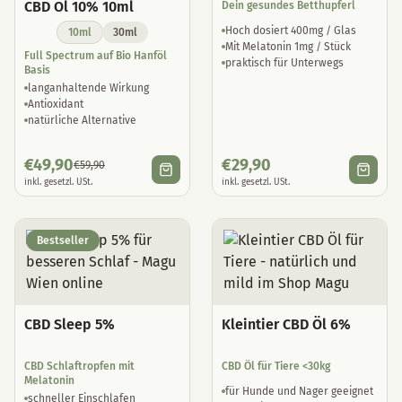
CBD Öl 10% 10ml
Dein gesundes Betthupferl
Hoch dosiert 400mg / Glas
10ml
30ml
Mit Melatonin 1mg / Stück
Full Spectrum auf Bio Hanföl
praktisch für Unterwegs
Basis
langanhaltende Wirkung
Antioxidant
natürliche Alternative
€
49,90
€
29,90
€
59,90
inkl. gesetzl. USt.
inkl. gesetzl. USt.
Bestseller
CBD Sleep 5%
Kleintier CBD Öl 6%
CBD Schlaftropfen mit
CBD Öl für Tiere <30kg
Melatonin
für Hunde und Nager geeignet
schneller Einschlafen