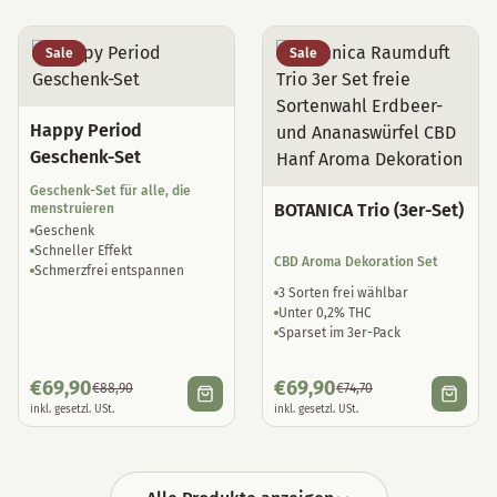
Sale
Sale
Happy Period
Geschenk-Set
Geschenk-Set für alle, die
BOTANICA Trio (3er-Set)
menstruieren
Geschenk
Schneller Effekt
CBD Aroma Dekoration Set
Schmerzfrei entspannen
3 Sorten frei wählbar
Unter 0,2% THC
Sparset im 3er-Pack
€
69,90
€
69,90
€
88,90
€
74,70
inkl. gesetzl. USt.
inkl. gesetzl. USt.