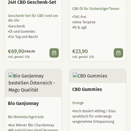
24H CBD Geschenk-Set
CBD Öl für Stubentiger*innen
Geschenk-Set für CBD rund um
THC-frei
die Uhr
ohne Terpene
Geschenk
fit & agil
Öl und Gummies
Für Tag und Nacht
€
69,90
€
23,90
€
88,90
inkl. gesetzl. USt.
inkl. gesetzl. USt.
CBD Gummies
Bio Ganjonnay
Orange
hoch dosiert 400mg / Glas
praktisch für unterwegs
Bio Weinmischgetränk
angenehme Entspannung
Aus Wiener Bio-Chardonnay
Mit natürlichen Hanf-Terpenen