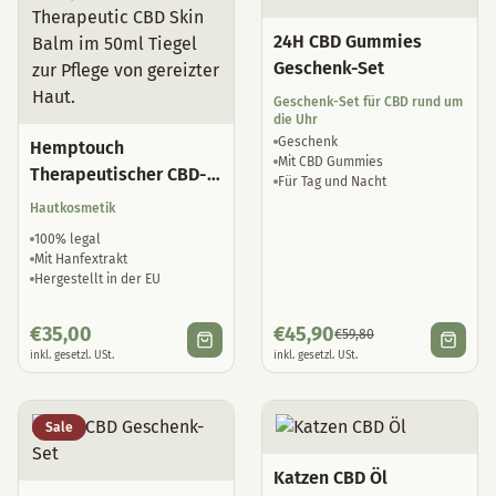
24H CBD Gummies
Geschenk-Set
Geschenk-Set für CBD rund um
die Uhr
Geschenk
Hemptouch
Mit CBD Gummies
Therapeutischer CBD-
Für Tag und Nacht
Hautbalsam
Hautkosmetik
100% legal
Mit Hanfextrakt
Hergestellt in der EU
€
35,00
€
45,90
€
59,80
inkl. gesetzl. USt.
inkl. gesetzl. USt.
Sale
Katzen CBD Öl