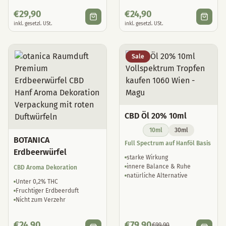
€
29,90
€
24,90
inkl. gesetzl. USt.
inkl. gesetzl. USt.
Sale
CBD Öl 20% 10ml
10ml
30ml
BOTANICA
Full Spectrum auf Hanföl Basis
Erdbeerwürfel
starke Wirkung
innere Balance & Ruhe
CBD Aroma Dekoration
natürliche Alternative
Unter 0,2% THC
Fruchtiger Erdbeerduft
Nicht zum Verzehr
€
24,90
€
79,90
€
99,90