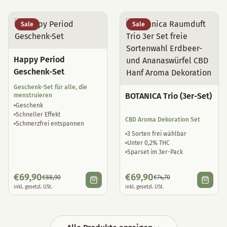
Sale
Sale
Happy Period
Geschenk-Set
Geschenk-Set für alle, die
BOTANICA Trio (3er-Set)
menstruieren
Geschenk
Schneller Effekt
CBD Aroma Dekoration Set
Schmerzfrei entspannen
3 Sorten frei wählbar
Unter 0,2% THC
Sparset im 3er-Pack
€
69,90
€
69,90
€
88,90
€
74,70
inkl. gesetzl. USt.
inkl. gesetzl. USt.