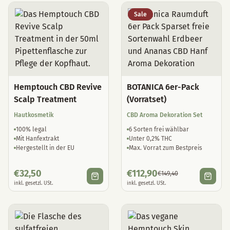
Sale
Hemptouch CBD Revive
BOTANICA 6er-Pack
Scalp Treatment
(Vorratset)
Hautkosmetik
CBD Aroma Dekoration Set
100% legal
6 Sorten frei wählbar
Mit Hanfextrakt
Unter 0,2% THC
Hergestellt in der EU
Max. Vorrat zum Bestpreis
€
32,50
€
112,90
€
149,40
inkl. gesetzl. USt.
inkl. gesetzl. USt.