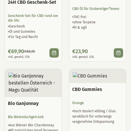
24H CBD Geschenk-Set
CBD Öl für Stubentiger*innen
Geschenk-Set für CBD rund um
THC-frei
die Uhr
ohne Terpene
Geschenk
fit & agil
Öl und Gummies
Für Tag und Nacht
€
69,90
€
23,90
€
88,90
inkl. gesetzl. USt.
inkl. gesetzl. USt.
CBD Gummies
Bio Ganjonnay
Orange
hoch dosiert 400mg / Glas
praktisch für unterwegs
Bio Weinmischgetränk
angenehme Entspannung
Aus Wiener Bio-Chardonnay
Mit natürlichen Hanf-Terpenen