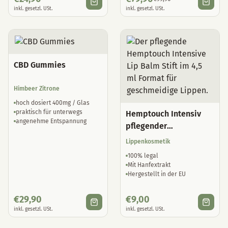
inkl. gesetzl. USt.
inkl. gesetzl. USt.
CBD Gummies
Himbeer Zitrone
hoch dosiert 400mg / Glas
praktisch für unterwegs
Hemptouch Intensiv
angenehme Entspannung
pflegender
Lippenbalsam
Lippenkosmetik
100% legal
Mit Hanfextrakt
Hergestellt in der EU
€
29,90
€
9,00
inkl. gesetzl. USt.
inkl. gesetzl. USt.