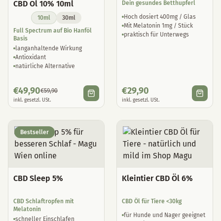
CBD Öl 10% 10ml
Dein gesundes Betthupferl
Hoch dosiert 400mg / Glas
10ml
30ml
Mit Melatonin 1mg / Stück
Full Spectrum auf Bio Hanföl
praktisch für Unterwegs
Basis
langanhaltende Wirkung
Antioxidant
natürliche Alternative
€
49,90
€
29,90
€
59,90
inkl. gesetzl. USt.
inkl. gesetzl. USt.
Bestseller
CBD Sleep 5%
Kleintier CBD Öl 6%
CBD Schlaftropfen mit
CBD Öl für Tiere <30kg
Melatonin
für Hunde und Nager geeignet
schneller Einschlafen