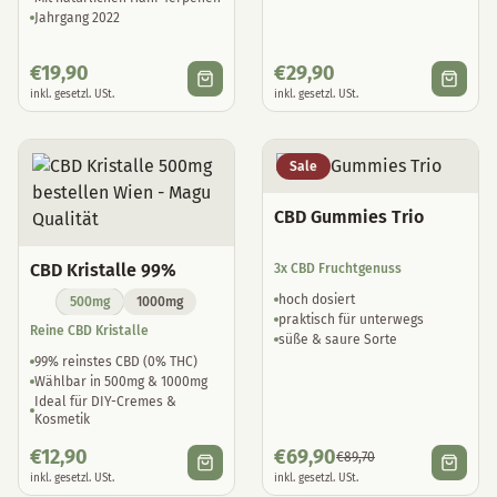
Jahrgang 2022
€
19,90
€
29,90
inkl. gesetzl. USt.
inkl. gesetzl. USt.
Sale
CBD Gummies Trio
CBD Kristalle 99%
3x CBD Fruchtgenuss
hoch dosiert
500mg
1000mg
praktisch für unterwegs
Reine CBD Kristalle
süße & saure Sorte
99% reinstes CBD (0% THC)
Wählbar in 500mg & 1000mg
Ideal für DIY-Cremes &
Kosmetik
€
12,90
€
69,90
€
89,70
inkl. gesetzl. USt.
inkl. gesetzl. USt.