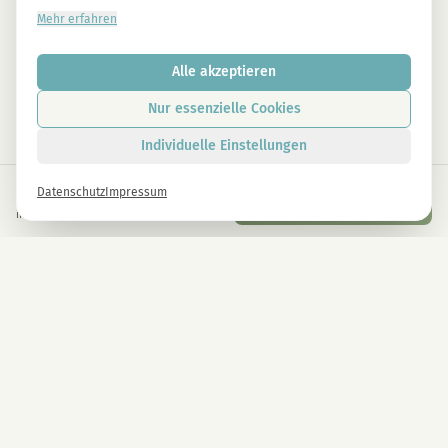
Mehr erfahren
Alle akzeptieren
Nur essenzielle Cookies
Individuelle Einstellungen
€
1,50
Datenschutz
Impressum
In den Warenkorb
inkl. gesetzl. USt.
Newsletter
Melde dich gleich an und erhalte -10% auf alle MAGU Produkte.
Anmelden