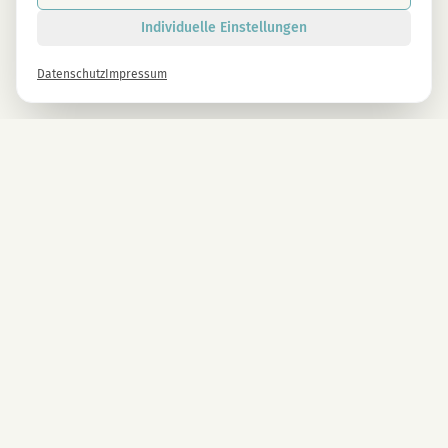
Individuelle Einstellungen
Datenschutz
Impressum
Newsletter
Melde dich gleich an und erhalte -10% auf alle MAGU Produkte.
Anmelden
Mit der Anmeldung stimmst du unseren Datenschutzbestimmungen zu. Abmeldung
jederzeit möglich.