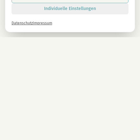
Individuelle Einstellungen
Datenschutz
Impressum
Newsletter
Melde dich gleich an und erhalte -10% auf alle MAGU Produkte.
Anmelden
Mit der Anmeldung stimmst du unseren Datenschutzbestimmungen zu. Abmeldung
jederzeit möglich.