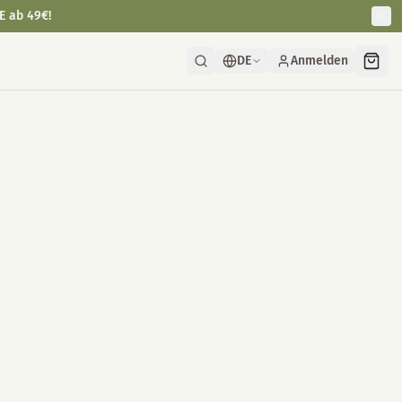
E ab 49€!
DE
Anmelden