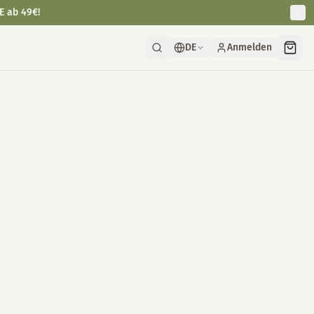
E ab 49€!
DE
Anmelden