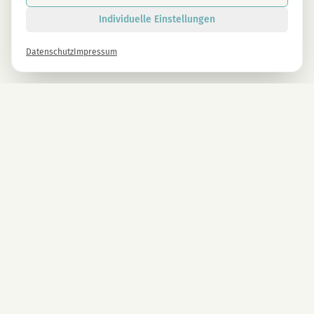
Individuelle Einstellungen
Datenschutz
Impressum
Newsletter
Melde dich gleich an und erhalte -10% auf alle MAGU Produkte.
Anmelden
Mit der Anmeldung stimmst du unseren Datenschutzbestimmungen zu. Abmeldung
jederzeit möglich.