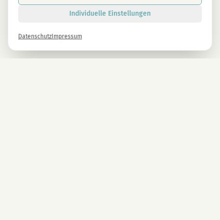
Individuelle Einstellungen
Datenschutz
Impressum
Newsletter
Melde dich gleich an und erhalte -10% auf alle MAGU Produkte.
Anmelden
Mit der Anmeldung stimmst du unseren Datenschutzbestimmungen zu. Abmeldung
jederzeit möglich.