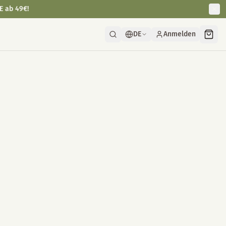
E ab 49€!
DE
Anmelden