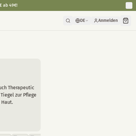
E ab 49€!
DE
Anmelden