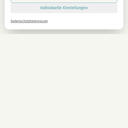
Individuelle Einstellungen
Datenschutz
Impressum
Newsletter
Melde dich gleich an und erhalte -10% auf alle MAGU Produkte.
Anmelden
Mit der Anmeldung stimmst du unseren Datenschutzbestimmungen zu. Abmeldung
jederzeit möglich.