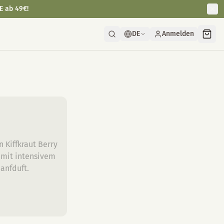
E ab 49€!
DE
Anmelden