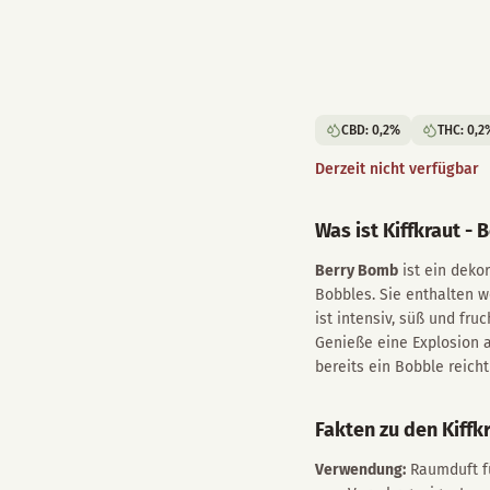
CBD
:
0,2
%
THC
:
0,2
Derzeit nicht verfügbar
Was ist Kiffkraut -
Berry Bomb
ist ein deko
Bobbles. Sie enthalten w
ist intensiv, süß und fr
Genieße eine Explosion a
bereits ein Bobble reich
Fakten zu den Kiff
Verwendung:
Raumduft fü