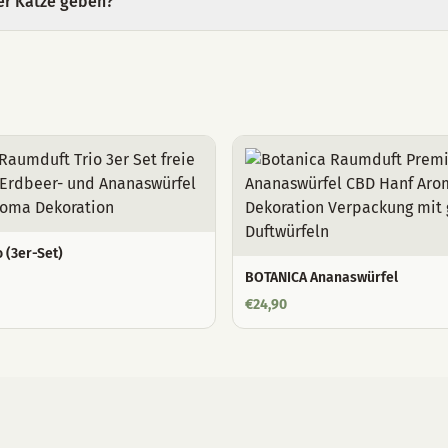
er Katze geben?
 (3er-Set)
BOTANICA Ananaswürfel
€
24,90