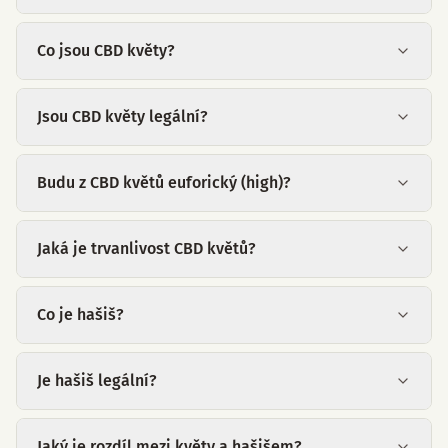
Co jsou CBD květy?
Jsou CBD květy legální?
Budu z CBD květů euforický (high)?
Jaká je trvanlivost CBD květů?
Co je hašiš?
Je hašiš legální?
Jaký je rozdíl mezi květy a hašišem?