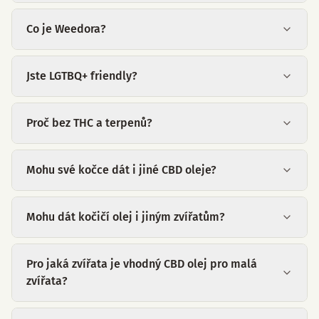
Co je Weedora?
Jste LGTBQ+ friendly?
Proč bez THC a terpenů?
Mohu své kočce dát i jiné CBD oleje?
Mohu dát kočičí olej i jiným zvířatům?
Pro jaká zvířata je vhodný CBD olej pro malá
zvířata?