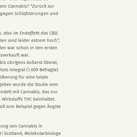
ann Cannabis? “Zurück zur
, gegen Schlafstörungen und
.
n, also im Endeffekt das CBD,
ken sind leider extrem hoch“,
nden war schon in den ersten
sverkauft war.
is übrigens äußerst liberal,
uts Integral (1.009 Befragte)
lkerung für eine totale
egeben wurde die Studie vom
delt mit Cannabis, das nur
Wirkstoffs THC beinhaltet.
soll zum Beispiel gegen Ängste
erung von Cannabis in
ri Scotland, Molekularbiologe