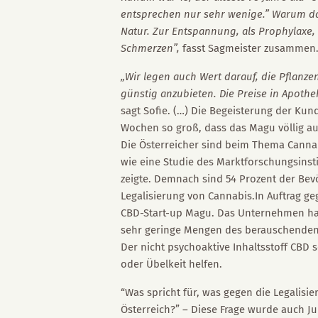
entsprechen nur sehr wenige.” Warum d
Natur. Zur Entspannung, als Prophylaxe
Schmerzen”,
fasst Sagmeister zusammen
„Wir legen auch Wert darauf, die Pflanze
günstig anzubieten. Die Preise in Apothe
sagt Sofie. (…) Die Begeisterung der Ku
Wochen so groß, dass das Magu völlig au
Die Österreicher sind beim Thema Cannab
wie eine Studie des Marktforschungsinstit
zeigte. Demnach sind 54 Prozent der Bevö
Legalisierung von Cannabis.In Auftrag g
CBD-Start-up Magu. Das Unternehmen han
sehr geringe Mengen des berauschenden 
Der nicht psychoaktive Inhaltsstoff CBD 
oder Übelkeit helfen.
“Was spricht für, was gegen die Legalisi
Österreich?” – Diese Frage wurde auch Ju