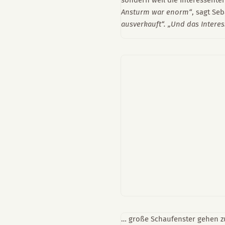
sondern weil die Interessenten
Ansturm war enorm“
, sagt Se
ausverkauft“. „Und das Interes
… große Schaufenster gehen zu