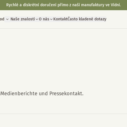
Rychlé a diskrétní doručení přímo z naší manufaktury ve Vídni.
od
Naše znalosti
O nás
Kontakt
Často kladené dotazy
, Medienberichte und Pressekontakt.