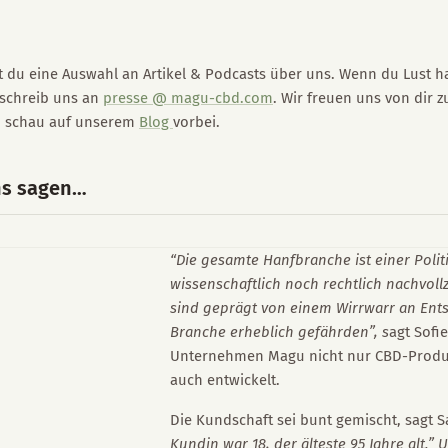
st du eine Auswahl an Artikel & Podcasts über uns. Wenn du Lust h
 schreib uns an
presse @ magu-cbd.com
. Wir freuen uns von dir z
nn schau auf unserem
Blog
vorbei.
ns sagen…
“Die gesamte Hanfbranche ist einer Polit
wissenschaftlich noch rechtlich nachvollzi
sind geprägt von einem Wirrwarr an Ent
Branche erheblich gefährden”, s
agt Sofi
Unternehmen Magu nicht nur CBD-Produk
auch entwickelt.
Die Kundschaft sei bunt gemischt, sagt S
Kundin war 18, der älteste 95 Jahre alt.” 