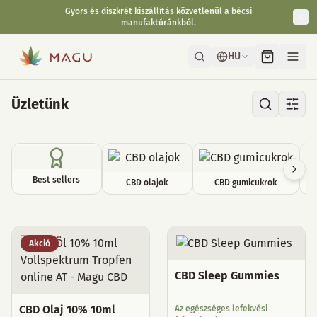
Gyors és diszkrét kiszállítás közvetlenül a bécsi
manufaktúránkból.
HU
Üzletünk
Best sellers
CBD olajok
CBD gumicukrok
Összes termék
Akció
CBD Sleep Gummies
CBD Olaj 10% 10ml
Az egészséges lefekvési