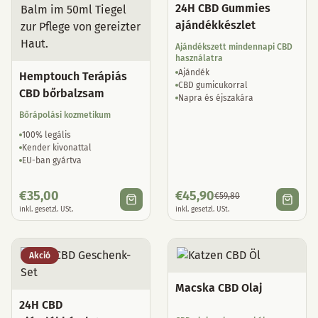
24H CBD Gummies
ajándékkészlet
Ajándékszett mindennapi CBD
használatra
Ajándék
Hemptouch Terápiás
CBD gumicukorral
CBD bőrbalzsam
Napra és éjszakára
Bőrápolási kozmetikum
100% legális
Kender kivonattal
EU-ban gyártva
€
35,00
€
45,90
€
59,80
inkl. gesetzl. USt.
inkl. gesetzl. USt.
Akció
Macska CBD Olaj
24H CBD