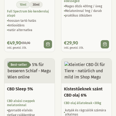
édességed
10ml
30ml
Magas dózis 400mg / üveg
Melatoninnal 1mg / darab
Full Spectrum bio kenderolaj
alapú
praktikus útközben
hosszan tartó hatás
Antioxidáns
natúr alternatíva
€
49,90
€
29,90
€
59,90
inkl. gesetzl. USt.
inkl. gesetzl. USt.
Best-seller
CBD Sleep 5%
Kistestűeknek szánt
CBD olaj 6%
CBD alvási cseppek
CBD olaj állatoknak <30kg
melatoninnal
gyorsabb elalvás
kutyák és rágcsálók számára
alkalmas
Jetlag csökkentése