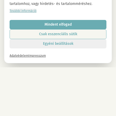
tartalomhoz, vagy hirdetés- és tartalomméréshez.
További információ
Mindent elfogad
Csak esszenciális sütik
Egyéni beállítások
Adatvédelem
Impresszum
Hírlevél
Iratkozz fel most, és -10% kedvezményt kapsz minden MAGU
termékre.