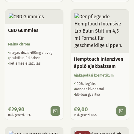
CBD Gummies
Málna citrom
magas dózis 400mg / üveg
praktikus útközben
Hemptouch Intenzíven
kellemes ellazulás
ápoló ajakbalzsam
Ajakápolási kozmetikum
100% legális
Kender kivonattal
EU-ban gyártva
€
29,90
€
9,00
inkl. gesetzl. USt.
inkl. gesetzl. USt.