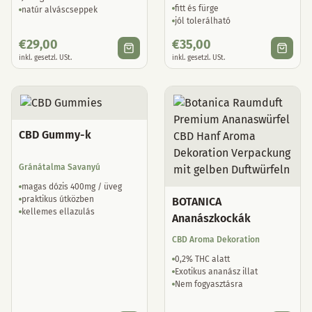
fitt és fürge
natúr alváscseppek
jól tolerálható
€
29,00
€
35,00
inkl. gesetzl. USt.
inkl. gesetzl. USt.
CBD Gummy-k
Gránátalma Savanyú
magas dózis 400mg / üveg
praktikus útközben
BOTANICA
kellemes ellazulás
Ananászkockák
CBD Aroma Dekoration
0,2% THC alatt
Exotikus ananász illat
Nem fogyasztásra