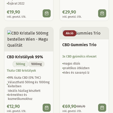
Évjárat 2022
€
19,90
€
29,90
inkl. gesetzl. USt.
inkl. gesetzl. USt.
Akció
CBD Gummies Trio
CBD Kristályok 99%
3x CBD gyümölcs élvezet
magas dózis
500mg
1000mg
praktikus útközben
Tiszta CBD kristályok
édes és savanyú íz
99% tiszta CBD (0% THC)
Választható 500mg és 1000mg
kivitelben
Ideális házilag készített
krémekhez és
kozmetikumokhoz
€
12,90
€
69,90
€
89,70
inkl. gesetzl. USt.
inkl. gesetzl. USt.