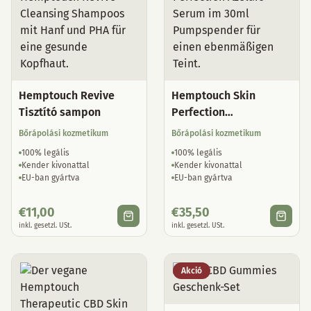
Hemptouch Revive
Hemptouch Skin
Tisztító sampon
Perfection
Azelainsavas szérum
Bőrápolási kozmetikum
Bőrápolási kozmetikum
100% legális
100% legális
Kender kivonattal
Kender kivonattal
EU-ban gyártva
EU-ban gyártva
€
11,00
€
35,50
inkl. gesetzl. USt.
inkl. gesetzl. USt.
Akció