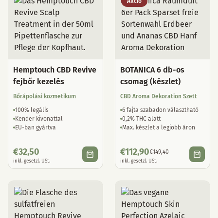
Akció
Hemptouch CBD Revive
BOTANICA 6 db-os
fejbőr kezelés
csomag (készlet)
Bőrápolási kozmetikum
CBD Aroma Dekoration Szett
100% legális
6 fajta szabadon választható
Kender kivonattal
0,2% THC alatt
EU-ban gyártva
Max. készlet a legjobb áron
€
32,50
€
112,90
€
149,40
inkl. gesetzl. USt.
inkl. gesetzl. USt.