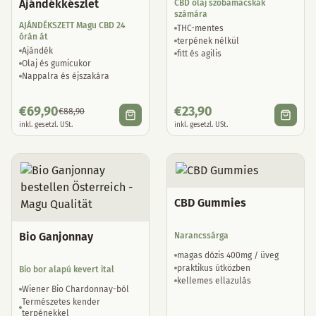
Ajándékkészlet
CBD olaj szobamacskák
számára
AJÁNDÉKSZETT Magu CBD 24
THC-mentes
órán át
terpének nélkül
Ajándék
fitt és agilis
Olaj és gumicukor
Nappalra és éjszakára
€
69,90
€
23,90
€
88,90
inkl. gesetzl. USt.
inkl. gesetzl. USt.
CBD Gummies
Bio Ganjonnay
Narancssárga
magas dózis 400mg / üveg
praktikus útközben
Bio bor alapú kevert ital
kellemes ellazulás
Wiener Bio Chardonnay-ból
Természetes kender
terpénekkel