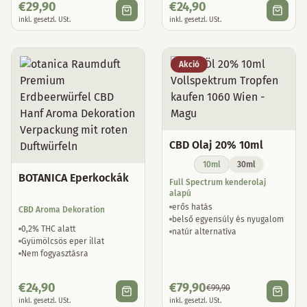
€
29,90
€
24,90
inkl. gesetzl. USt.
inkl. gesetzl. USt.
Akció
CBD Olaj 20% 10ml
10ml
30ml
BOTANICA Eperkockák
Full Spectrum kenderolaj
alapú
erős hatás
CBD Aroma Dekoration
belső egyensúly és nyugalom
0,2% THC alatt
natúr alternatíva
Gyümölcsös eper illat
Nem fogyasztásra
€
24,90
€
79,90
€
99,90
inkl. gesetzl. USt.
inkl. gesetzl. USt.