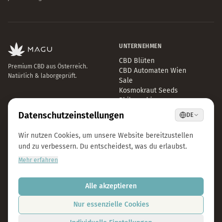
UNTERNEHMEN
CBD Blüten
Premium CBD aus Österreich.
CBD Automaten Wien
Natürlich & laborgeprüft.
Sale
Kosmokraut Seeds
Philosophie
Qualität & Nachhaltigkeit
Team & Karriere
Presse
B2B Großhandel
FAQ
LEGAL
KONTAKT
Impressum
info@magu-cbd.com
Datenschutz
Wien, Österreich
AGB
Kontaktformular
Cookie-Einstellungen