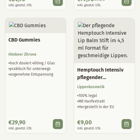
inkl. gesetzl. USt.
inkl. gesetzl. USt.
CBD Gummies
Himbeer Zitrone
hoch dosiert 400mg / Glas
praktisch für unterwegs
Hemptouch Intensiv
angenehme Entspannung
pflegender
Lippenbalsam
Lippenkosmetik
100% legal
Mit Hanfextrakt
Hergestellt in der EU
€
29,90
€
9,00
inkl. gesetzl. USt.
inkl. gesetzl. USt.