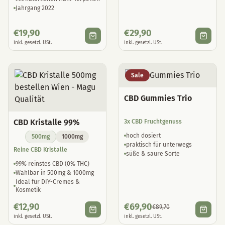
Jahrgang 2022
€
19,90
€
29,90
inkl. gesetzl. USt.
inkl. gesetzl. USt.
Sale
CBD Gummies Trio
CBD Kristalle 99%
3x CBD Fruchtgenuss
hoch dosiert
500mg
1000mg
praktisch für unterwegs
Reine CBD Kristalle
süße & saure Sorte
99% reinstes CBD (0% THC)
Wählbar in 500mg & 1000mg
Ideal für DIY-Cremes &
Kosmetik
€
12,90
€
69,90
€
89,70
inkl. gesetzl. USt.
inkl. gesetzl. USt.