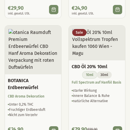
€
29,90
€
24,90
inkl. gesetzl. USt.
inkl. gesetzl. USt.
Sale
CBD Öl 20% 10ml
10ml
30ml
BOTANICA
Full Spectrum auf Hanföl Basis
Erdbeerwürfel
starke Wirkung
innere Balance & Ruhe
CBD Aroma Dekoration
natürliche Alternative
Unter 0,2% THC
Fruchtiger Erdbeerduft
Nicht zum Verzehr
€
24,90
€
79,90
€
99,90