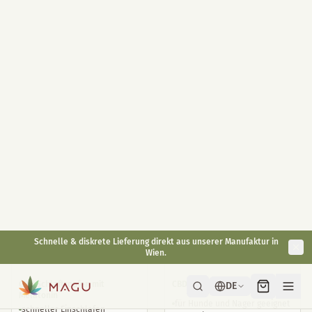
CBD Öl 10% 10ml
Dein gesundes Betthupferl
Hoch dosiert 400mg / Glas
10ml
30ml
Mit Melatonin 1mg / Stück
Full Spectrum auf Bio Hanföl
praktisch für Unterwegs
Basis
langanhaltende Wirkung
Antioxidant
natürliche Alternative
€
49,90
€
29,90
€
59,90
inkl. gesetzl. USt.
inkl. gesetzl. USt.
Bestseller
CBD Sleep 5%
Kleintier CBD Öl 6%
CBD Schlaftropfen mit
CBD Öl für Tiere <30kg
Melatonin
für Hunde und Nager geeignet
schneller Einschlafen