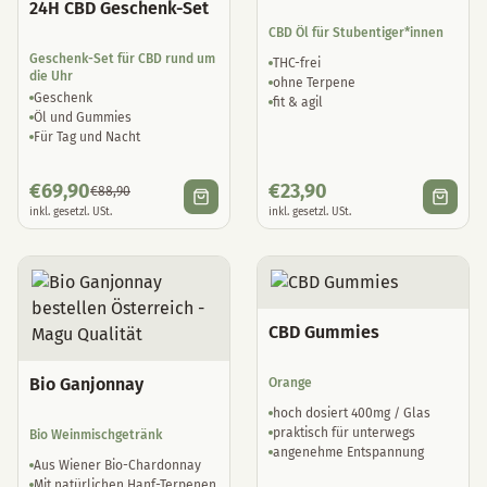
24H CBD Geschenk-Set
CBD Öl für Stubentiger*innen
Geschenk-Set für CBD rund um
THC-frei
die Uhr
ohne Terpene
Geschenk
fit & agil
Öl und Gummies
Für Tag und Nacht
€
69,90
€
23,90
€
88,90
inkl. gesetzl. USt.
inkl. gesetzl. USt.
CBD Gummies
Bio Ganjonnay
Orange
hoch dosiert 400mg / Glas
praktisch für unterwegs
Bio Weinmischgetränk
angenehme Entspannung
Aus Wiener Bio-Chardonnay
Mit natürlichen Hanf-Terpenen