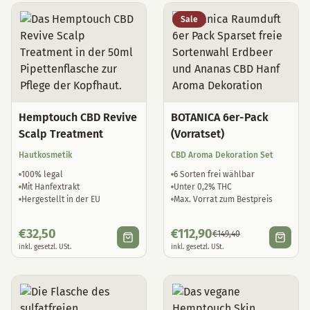
Sale
Hemptouch CBD Revive
BOTANICA 6er-Pack
Scalp Treatment
(Vorratset)
Hautkosmetik
CBD Aroma Dekoration Set
100% legal
6 Sorten frei wählbar
Mit Hanfextrakt
Unter 0,2% THC
Hergestellt in der EU
Max. Vorrat zum Bestpreis
€
32,50
€
112,90
€
149,40
inkl. gesetzl. USt.
inkl. gesetzl. USt.