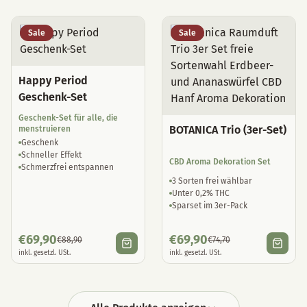
Sale
Sale
Happy Period
Geschenk-Set
Geschenk-Set für alle, die
BOTANICA Trio (3er-Set)
menstruieren
Geschenk
Schneller Effekt
CBD Aroma Dekoration Set
Schmerzfrei entspannen
3 Sorten frei wählbar
Unter 0,2% THC
Sparset im 3er-Pack
€
69,90
€
69,90
€
88,90
€
74,70
inkl. gesetzl. USt.
inkl. gesetzl. USt.