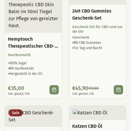
24H CBD Gummies
Geschenk-Set
Geschenk-Set für CBD rund um
die Uhr
Geschenk
Hemptouch
Mit CBD Gummies
Therapeutischer CBD-
Für Tag und Nacht
Hautbalsam
Hautkosmetik
100% legal
Mit Hanfextrakt
Hergestellt in der EU
€
35,00
€
45,90
€
59,80
inkl. gesetzl. USt.
inkl. gesetzl. USt.
Sale
Katzen CBD Öl