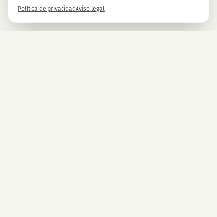
Política de privacidad
Aviso legal
Boletín
Regístrate ahora y obtén un -10% en todos los productos MAGU.
Registrarse
Al registrarte, aceptas nuestras políticas de privacidad. Puedes darte de baja en
cualquier momento.
EMPRESA
CBD Blüten
CBD premium de Austria. Natural y
CBD Automaten Wien