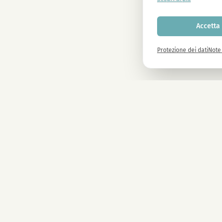
Accetta 
Protezione dei dati
Note 
Newsletter
Iscriviti subito e ricevi il -10% su tutti i prodotti MAGU.
AZIENDA
CBD Blüten
CBD premium dall'Austria. Naturale e testato in
CBD Automate
laboratorio.
Sale