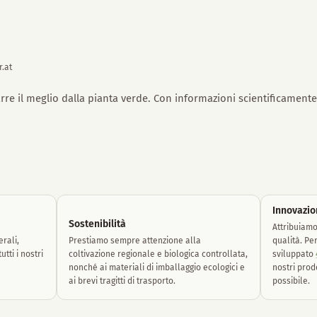
r.at
rre il meglio dalla pianta verde. Con informazioni scientificament
Innovazio
Sostenibilità
Attribuiam
rali,
Prestiamo sempre attenzione alla
qualità. Pe
tti i nostri
coltivazione regionale e biologica controllata,
sviluppato
nonché ai materiali di imballaggio ecologici e
nostri prod
ai brevi tragitti di trasporto.
possibile.