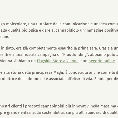
ogo molecolare, una tuttofare della comunicazione e un'idea comu
lta qualità biologica e dare al cannabidiolo un'immagine positiva
gnano.
è iniziato, era già completamente esaurito la prima sera. Grazie a u
clienti e a una riuscita campagna di "Krautfunding", abbiamo potuto
 a Vienna. Abbiamo un
Flagship Store a Vienna
e un
negozio online
.
ce alla storia della principessa Magu. È conosciuta anche come la d
ettrice delle donne ed è associata all'elisir di vita. È nota per di
 nostri clienti i prodotti cannabinoidi più innovativi nella massim
e grande enfasi sulla sostenibilità, sui più alti standard di quali