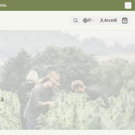
nna.
IT
Accedi
tà