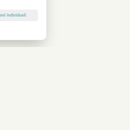
oni individuali
Iscriviti
he sulla privacy. Annullamento in qualsiasi momento.
CONTATTI
info@magu-cbd.com
Wien, Österreich
Modulo di contatto