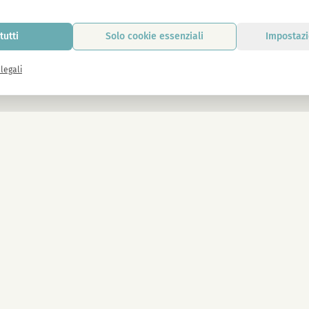
tutti
Solo cookie essenziali
Impostazi
legali
Con l'iscrizione accetti le nostre politic
LEGAL
Note legali
n Wien
Protezione dei dati
Termini e condizioni