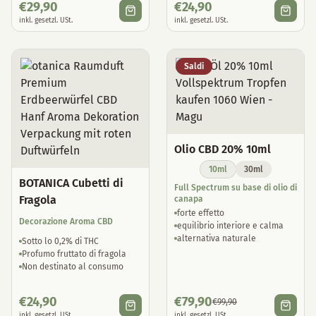
€
29,90
€
24,90
inkl. gesetzl. USt.
inkl. gesetzl. USt.
Saldi
Olio CBD 20% 10ml
10ml
30ml
BOTANICA Cubetti di
Full Spectrum su base di olio di
Fragola
canapa
forte effetto
Decorazione Aroma CBD
equilibrio interiore e calma
alternativa naturale
Sotto lo 0,2% di THC
Profumo fruttato di fragola
Non destinato al consumo
€
24,90
€
79,90
€
99,90
inkl. gesetzl. USt.
inkl. gesetzl. USt.