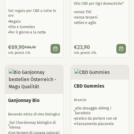
Olio CBD per tigri domestiche*
Set regalo per CBD a tutte le
senza THC
ore
senza terpeni
Regalo
attivo e agile
Olio e Gummies
Per il giorno e la notte
€
69,90
€
23,90
€
88,90
inkl. gesetzl. USt.
inkl. gesetzl. USt.
CBD Gummies
Ganjonnay Bio
Arancia
alto dosaggio 400mg /
barattolo
Bevanda mista di vino biologico
pratico da portare con sé
Dal Chardonnay biologico di
rilassamento piacevole
Vienna
Con terpeni di canapa naturali