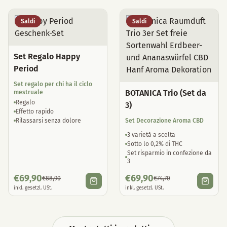
Saldi
Saldi
Set Regalo Happy
Period
Set regalo per chi ha il ciclo
BOTANICA Trio (Set da
mestruale
Regalo
3)
Effetto rapido
Rilassarsi senza dolore
Set Decorazione Aroma CBD
3 varietà a scelta
Sotto lo 0,2% di THC
Set risparmio in confezione da
3
€
69,90
€
69,90
€
88,90
€
74,70
inkl. gesetzl. USt.
inkl. gesetzl. USt.