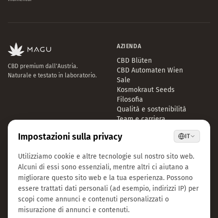
AZIENDA
CBD Blüten
CBD premium dall'Austria.
CBD Automaten Wien
Naturale e testato in laboratorio.
Sale
Kosmokraut Seeds
Filosofia
Qualità e sostenibilità
Team e carriera
Stampa
B2B Großhandel
FAQ
LEGAL
CONTATTI
Note legali
info@magu-cbd.com
Protezione dei dati
Wien, Österreich
Termini e condizioni
Modulo di contatto
Impostazioni cookie