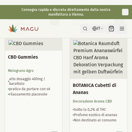
gocce naturali per dormire
ben tollerato
€
29,00
€
35,00
inkl. gesetzl. USt.
inkl. gesetzl. USt.
CBD Gummies
Melograno Agro
alto dosaggio 400mg /
barattolo
BOTANICA Cubetti di
pratico da portare con sé
Ananas
rilassamento piacevole
Decorazione Aroma CBD
Sotto lo 0,2% di THC
Profumo esotico di ananas
Non destinato al consumo