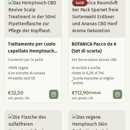
Saldi
Trattamento per cuoio
BOTANICA Pacco da 6
capelluto Hemptouch
(Set di scorta)
CBD Revive
Cosmetici per la pelle
Set Decorazione Aroma CBD
100% legale
6 varietà a scelta
Con estratto di canapa
Sotto lo 0,2% di THC
Prodotto nell'UE
Scorte massime al miglior
prezzo
€
32,50
€
112,90
€
149,40
inkl. gesetzl. USt.
inkl. gesetzl. USt.