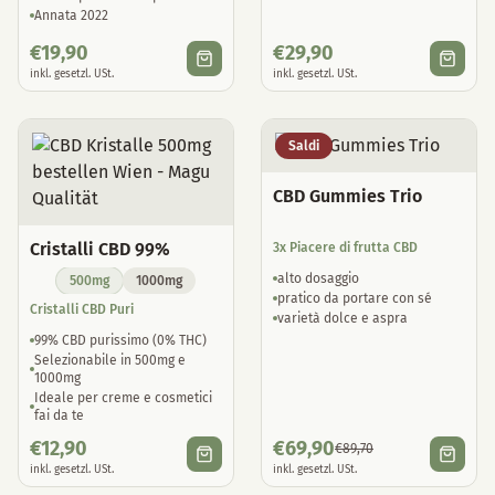
Annata 2022
€
19,90
€
29,90
inkl. gesetzl. USt.
inkl. gesetzl. USt.
Saldi
CBD Gummies Trio
Cristalli CBD 99%
3x Piacere di frutta CBD
alto dosaggio
500mg
1000mg
pratico da portare con sé
Cristalli CBD Puri
varietà dolce e aspra
99% CBD purissimo (0% THC)
Selezionabile in 500mg e
1000mg
Ideale per creme e cosmetici
fai da te
€
12,90
€
69,90
€
89,70
inkl. gesetzl. USt.
inkl. gesetzl. USt.