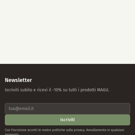
Accetta tutti
Solo cookie essenziali
Impostazioni individuali
Protezione dei dati
Note legali
Newsletter
Iscriviti subito e ricevi il -10% su tutti i prodotti MAGU.
Iscriviti
Con l'iscrizione accetti le nostre politiche sulla privacy. Annullamento in qualsiasi
momento.