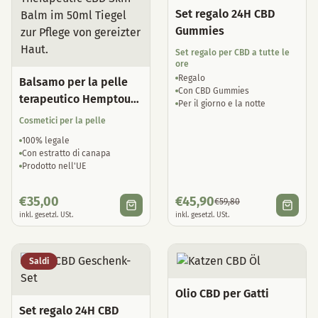
Set regalo 24H CBD
Gummies
Set regalo per CBD a tutte le
ore
Regalo
Balsamo per la pelle
Con CBD Gummies
terapeutico Hemptouch
Per il giorno e la notte
CBD
Cosmetici per la pelle
100% legale
Con estratto di canapa
Prodotto nell'UE
€
35,00
€
45,90
€
59,80
inkl. gesetzl. USt.
inkl. gesetzl. USt.
Saldi
Olio CBD per Gatti
Set regalo 24H CBD