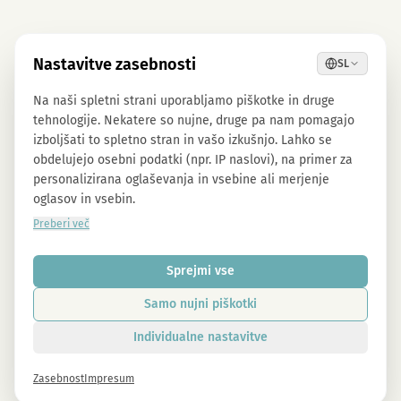
Nastavitve zasebnosti
SL
Na naši spletni strani uporabljamo piškotke in druge
tehnologije. Nekatere so nujne, druge pa nam pomagajo
izboljšati to spletno stran in vašo izkušnjo. Lahko se
obdelujejo osebni podatki (npr. IP naslovi), na primer za
personalizirana oglaševanja in vsebine ali merjenje
oglasov in vsebin.
Preberi več
Sprejmi vse
Samo nujni piškotki
Individualne nastavitve
Zasebnost
Impresum