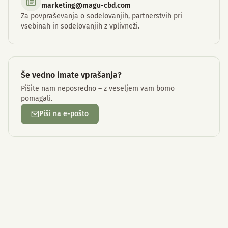
marketing@magu-cbd.com
Za povpraševanja o sodelovanjih, partnerstvih pri
vsebinah in sodelovanjih z vplivneži.
Še vedno imate vprašanja?
Pišite nam neposredno – z veseljem vam bomo
pomagali.
Piši na e-pošto