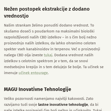
Nežen postopek ekstrakcije z dodano
vrednostjo
Našim strankam želimo ponuditi dodano vrednost. To
skušamo doseči s poudarkom na maksimalni biološki
razpoložljivosti naših CBD izdelkov – in s čim bolj nežno
proizvodnjo naših izdelkov, da lahko ohranimo celoten
spekter vseh kanabinoidov in terpenov. Več o proizvodnji
našega CBD olja izveste
tukaj
. Dodana vrednost naših
izdelkov s celotnim spektrom je v tem, da se snovi
medsebojno krepijo in s tem delujejo še bolje. Ta učinek se
imenuje
učinek entourage
.
MAGU Inovativne Tehnologije
Veliko pozornosti namenjamo najvišji kakovosti. Zato
razvijamo tudi svoje
lastne inovativne tehnologije
, da bi
naše izdelke proizvajali čim bolj nežno in učinkovito. Tukaj