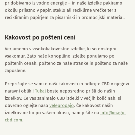
pridobivamo iz vodne energije – in naše izdelke pakiramo
okolju prijazno v papir, steklo ali reciklirne vrečke ter z
recikliranim papirjem za pisarniški in promocijski material.
Kakovost po pošteni ceni
Verjamemo v visokokakovostne izdelke, ki so dostopni
vsakomur. Zato naše konopljine izdelke ponujamo po
poštenih cenah: pošteno za naše stranke in pošteno za naše
zaposlene.
Prepričajte se sami o naši kakovosti in odkrijte CBD v njegovi
naravni obliki!
Tukaj
boste neposredno prišli do naših
izdelkov. Če vas zanimajo CBD izdelki v večjih količinah, si
obvezno oglejte našo
veleprodajo
. Če kakovost naših
izdelkov ne bo po vašem okusu, nam pišite na
info@magu-
cbd.com
.