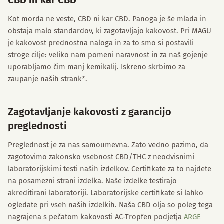
CBD ni kar CBD
Kot morda ne veste, CBD ni kar CBD. Panoga je še mlada in
obstaja malo standardov, ki zagotavljajo kakovost. Pri MAGU
je kakovost prednostna naloga in za to smo si postavili
stroge cilje: veliko nam pomeni naravnost in za naš gojenje
uporabljamo čim manj kemikalij. Iskreno skrbimo za
zaupanje naših strank*.
Zagotavljanje kakovosti z garancijo
preglednosti
Preglednost je za nas samoumevna. Zato vedno pazimo, da
zagotovimo zakonsko vsebnost CBD/THC z neodvisnimi
laboratorijskimi testi naših izdelkov. Certifikate za to najdete
na posamezni strani izdelka. Naše izdelke testirajo
akreditirani laboratoriji. Laboratorijske certifikate si lahko
ogledate pri vseh naših izdelkih. Naša CBD olja so poleg tega
nagrajena s pečatom kakovosti AC-Tropfen podjetja
ARGE