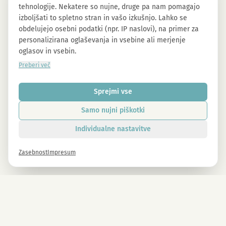
tehnologije. Nekatere so nujne, druge pa nam pomagajo
izboljšati to spletno stran in vašo izkušnjo. Lahko se
obdelujejo osebni podatki (npr. IP naslovi), na primer za
personalizirana oglaševanja in vsebine ali merjenje
oglasov in vsebin.
Preberi več
Sprejmi vse
Samo nujni piškotki
Individualne nastavitve
Zasebnost
Impresum
Novice
Prijavite se zdaj in prejmite -10% popusta na vse izdelke MAGU.