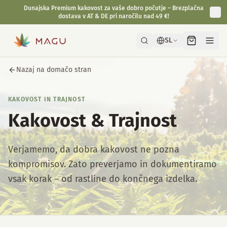
Dunajska Premium kakovost za vaše dobro počutje – Brezplačna
dostava v AT & DE pri naročilu nad 49 €!
SL
Nazaj na domačo stran
KAKOVOST IN TRAJNOST
Kakovost & Trajnost
Verjamemo, da dobra kakovost ne pozna
kompromisov. Zato preverjamo in dokumentiramo
vsak korak – od rastline do končnega izdelka.