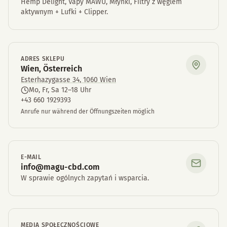
Hemp Delight, Vapy MAWU, Młynki, Filtry z węglem
aktywnym + Lufki + Clipper.
ADRES SKLEPU
Wien, Österreich
Esterhazygasse 34, 1060 Wien
Mo, Fr, Sa 12–18 Uhr
+43 660 1929393
Anrufe nur während der Öffnungszeiten möglich
E-MAIL
info@magu-cbd.com
W sprawie ogólnych zapytań i wsparcia.
MEDIA SPOŁECZNOŚCIOWE