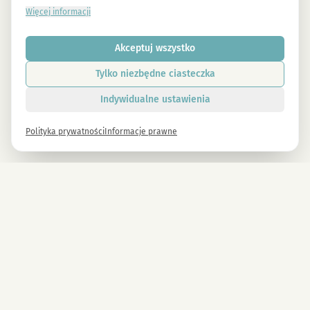
Więcej informacji
Akceptuj wszystko
Tylko niezbędne ciasteczka
Indywidualne ustawienia
Polityka prywatności
Informacje prawne
FIRMA
CBD Blüten
Najwyższej jakości CBD z Austrii.
CBD Automaten Wien
Naturalne i testowane
Sale
laboratoryjnie.
Kosmokraut Seeds
Filozofia
Jakość i zrównoważony rozwój
Zespół i kariera