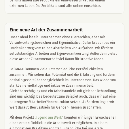
Bei uns haben alle Produkte ein Analysezertifikat von einem
externen Labor. Die Zertifikate sind alle online einsehbar.
Eine neue Art der Zusammenarbeit
Unser Ideal ist ein Unternehmen ohne Hierarchien, aber mit
Verantwortungsbereichen und Eigeninitiative. Dafür braucht es ein
Umdenken weg vom reinen Abarbeiten von Aufgaben. Wir fördern
selbstständiges Arbeiten und Eigenverantwortung. Außerdem bietet
diese Art der Zusammenarbeit viel Raum für kreative Ideen.
Bei MAGU kommen viele unterschiedliche Persönlichkeiten
zusammen. Wir sehen das Potenzial und die Erfahrung und fördern
deshalb gezielt Chancengleichheit im Unternehmen. Das wiederum
stärkt eine vielfältige und inklusive Zusammenarbeit.
Gleichberechtigung und ein Arbeitsumfeld mit gleicher Behandlung
sind uns wichtig. Das bedeutet zum Beispiel auch, dass wir auf eine
heterogene Mitarbeiter*innenstruktur setzen. Außerdem legen wir
Wert darauf, Bewusstsein für Gender-Themen zu schaffen.
Mit dem Projekt
„Jugend am Werk“
konnten wir jungen Erwachsenen
einen ersten Einblick in die Arbeitswelt ermöglichen. In einem
einmonatigen Praktikum konnten Jugendliche bei uns erste