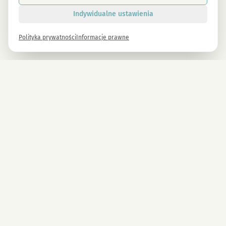
Indywidualne ustawienia
Polityka prywatności
Informacje prawne
Newsletter
Zapisz się już teraz i otrzymaj -10% na wszystkie produkty MAGU.
Zapisz się
Zapisując się, akceptujesz nasze zasady ochrony danych. Rezygnacja możliwa w
dowolnym momencie.