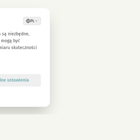
PL
h są niezbędne,
e mogą być
omiaru skuteczności
lne ustawienia
Zapisz się