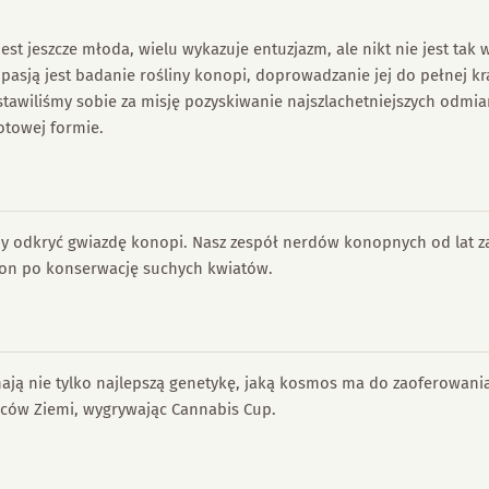
st jeszcze młoda, wielu wykazuje entuzjazm, ale nikt nie jest tak
ą pasją jest badanie rośliny konopi, doprowadzanie jej do pełnej 
tawiliśmy sobie za misję pozyskiwanie najszlachetniejszych odm
otowej formie.
aby odkryć gwiazdę konopi. Nasz zespół nerdów konopnych od lat z
on po konserwację suchych kwiatów.
ą nie tylko najlepszą genetykę, jaką kosmos ma do zaoferowania,
ńców Ziemi, wygrywając Cannabis Cup.