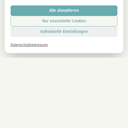
Alle akzeptieren
Nur essenzielle Cookies
Individuelle Einstellungen
Datenschutz
Impressum
Newsletter
Melde dich gleich an und erhalte -10% auf alle MAGU Produkte.
Anmelden
Mit der Anmeldung stimmst du unseren Datenschutzbestimmungen zu. Abmeldung
jederzeit möglich.