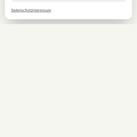
Datenschutz
Impressum
Newsletter
Melde dich gleich an und erhalte -10% auf alle MAGU Produkte.
Anmelden
Mit der Anmeldung stimmst du unseren Datenschutzbestimmungen zu. Abmeldung
jederzeit möglich.
UNTERNEHMEN
CBD Blüten