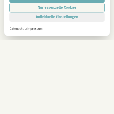
Nur essenzielle Cookies
Individuelle Einstellungen
Datenschutz
Impressum
Newsletter
Melde dich gleich an und erhalte -10% auf alle MAGU Produkte.
Anmelden
Mit der Anmeldung stimmst du unseren Datenschutzbestimmungen zu. Abmeldung
jederzeit möglich.