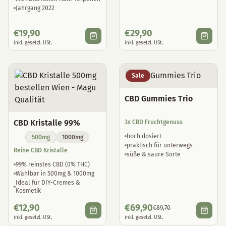
Jahrgang 2022
€
19,90
€
29,90
inkl. gesetzl. USt.
inkl. gesetzl. USt.
Sale
CBD Gummies Trio
CBD Kristalle 99%
3x CBD Fruchtgenuss
hoch dosiert
500mg
1000mg
praktisch für unterwegs
Reine CBD Kristalle
süße & saure Sorte
99% reinstes CBD (0% THC)
Wählbar in 500mg & 1000mg
Ideal für DIY-Cremes &
Kosmetik
€
12,90
€
69,90
€
89,70
inkl. gesetzl. USt.
inkl. gesetzl. USt.