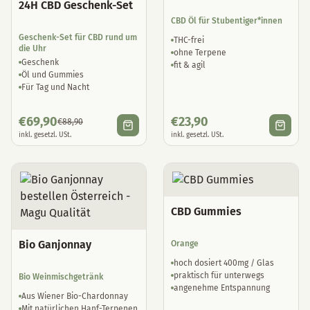
24H CBD Geschenk-Set
CBD Öl für Stubentiger*innen
Geschenk-Set für CBD rund um
THC-frei
die Uhr
ohne Terpene
Geschenk
fit & agil
Öl und Gummies
Für Tag und Nacht
€
69,90
€
23,90
€
88,90
inkl. gesetzl. USt.
inkl. gesetzl. USt.
CBD Gummies
Bio Ganjonnay
Orange
hoch dosiert 400mg / Glas
praktisch für unterwegs
Bio Weinmischgetränk
angenehme Entspannung
Aus Wiener Bio-Chardonnay
Mit natürlichen Hanf-Terpenen