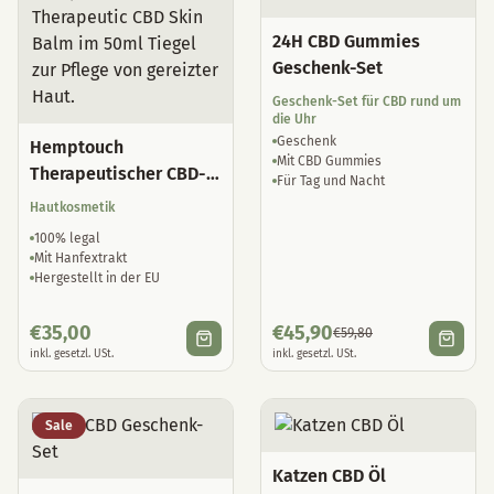
24H CBD Gummies
Geschenk-Set
Geschenk-Set für CBD rund um
die Uhr
Geschenk
Hemptouch
Mit CBD Gummies
Therapeutischer CBD-
Für Tag und Nacht
Hautbalsam
Hautkosmetik
100% legal
Mit Hanfextrakt
Hergestellt in der EU
€
35,00
€
45,90
€
59,80
inkl. gesetzl. USt.
inkl. gesetzl. USt.
Sale
Katzen CBD Öl