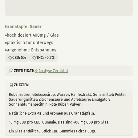
Granatapfel Sauer
hoch dosiert 400mg / Glas
praktisch für unterwegs
angenehme Entspannung
CBD
:
5
%
THC
:
<0,2
%
ZERTIFIKAT:
Analyse Zertifikat
ZUTATEN
Rübenzucker, Glukosesirup, Wasser, Hanfextrakt, Geliermittel: Pektin;
Säuerungsmittel: Zitronensäure und Apfelsäure; Emulgator:
Sonnenblumenlecithin; Rote Rüben Pulver;
Natürliche Extrakte und Aromen aus Granatäpfeln.
10 mg CBD pro CBD-Gummie. Das sind 400 mg CBD pro Glas.
Ein Glas enthält 40 Stück CBD Gummies ( circa 80g).