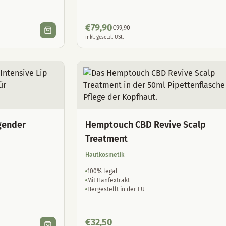
€
79,90
€
99,90
inkl. gesetzl. USt.
gender
Hemptouch CBD Revive Scalp
Treatment
Hautkosmetik
100% legal
Mit Hanfextrakt
Hergestellt in der EU
€
32,50