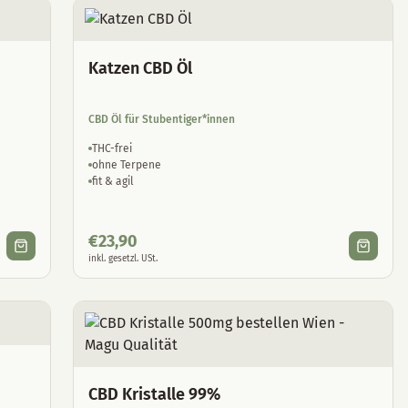
Katzen CBD Öl
CBD Öl für Stubentiger*innen
THC-frei
ohne Terpene
fit & agil
€
23,90
inkl. gesetzl. USt.
CBD Kristalle 99%