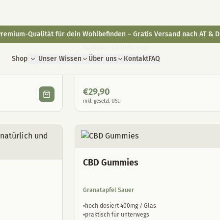
Dein gesundes Betthupferl
Hoch dosiert 400mg / Glas
Mit Melatonin 1mg / Stück
praktisch für Unterwegs
€
29,90
inkl. gesetzl. USt.
CBD Gummies
Granatapfel Sauer
hoch dosiert 400mg / Glas
praktisch für unterwegs