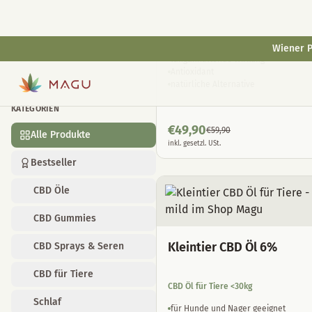
CBD Öle
10ml
30ml
Full Spectrum auf Bio Hanföl Basis
CBD Gummies
langanhaltende Wirkung
CBD Sprays & Seren
Antioxidant
natürliche Alternative
CBD für Tiere
Schlaf
€
49,90
€
59,90
inkl. gesetzl. USt.
Menstruation
Raumdeko
Kosmetik
Kristalle
Kleintier CBD Öl 6%
Fashion
CBD Öl für Tiere <30kg
Grow
für Hunde und Nager geeignet