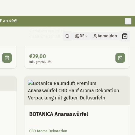
CBD Schlaftropfen mit Melatonin
schneller Einschlafen
Reduktion von Jetlag
natürliche Schlaftropfen
€
29,00
inkl. gesetzl. USt.
BOTANICA Ananaswürfel
CBD Aroma Dekoration