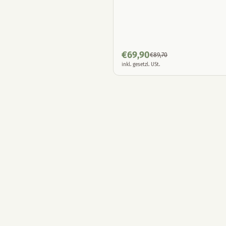
€
69,90
€
89,70
inkl. gesetzl. USt.