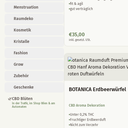
Zubehör
fit & agil
gut verträglich
Geschenke
🌿
CBD Blüten
In der Trafik, im Shop Wien & am
€
35,00
Automaten
inkl. gesetzl. USt.
BOTANICA Erdbeerwürfel
CBD Aroma Dekoration
Unter 0,2% THC
Fruchtiger Erdbeerduft
Nicht zum Verzehr