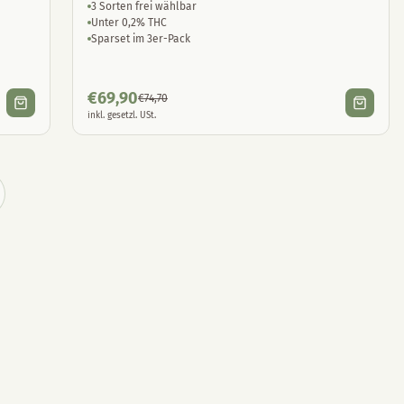
3 Sorten frei wählbar
Unter 0,2% THC
Sparset im 3er-Pack
€
69,90
€
74,70
inkl. gesetzl. USt.