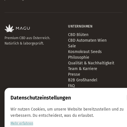
UNTERNEHMEN
CBD Blüten
Premium CBD aus Österreich.
CBD Automaten Wien
Natürlich & laborgeprüft.
Sale
Kosmokraut Seeds
Philosophie
Qualität & Nachhaltigkeit
Team & Karriere
Presse
B2B Großhandel
FAQ
Datenschutzeinstellungen
LEGAL
KONTAKT
Impressum
info@magu-cbd.com
Wir nutzen Cookies, um unsere Website bereitzustellen und zu
Datenschutz
Wien, Österreich
verbessern. Du entscheidest, was du erlaubst.
AGB
Kontaktformular
Mehr erfahren
Cookie-Einstellungen