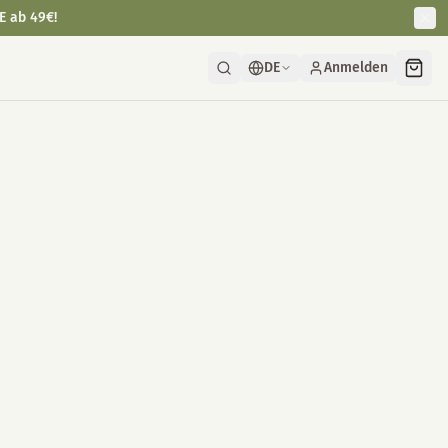
E ab 49€!
DE
Anmelden