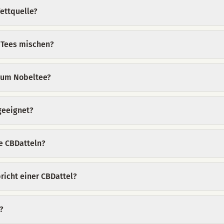
ettquelle?
 Tees mischen?
 zum Nobeltee?
 geeignet?
e CBDatteln?
icht einer CBDattel?
?