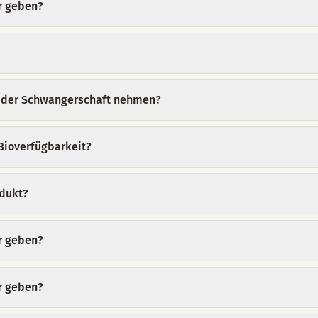
r geben?
n der Schwangerschaft nehmen?
ioverfügbarkeit?
odukt?
r geben?
r geben?