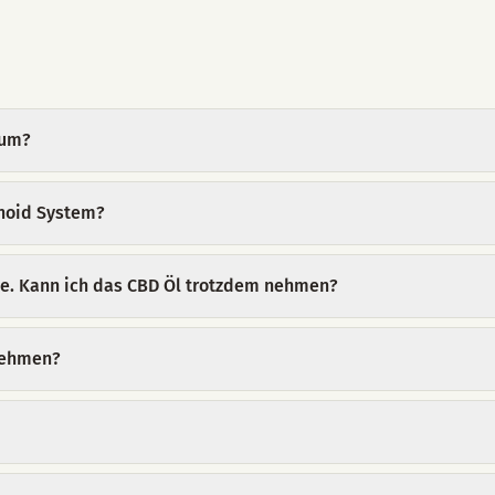
rum?
noid System?
ie. Kann ich das CBD Öl trotzdem nehmen?
 nehmen?