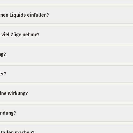
nen Liquids einfüllen?
u viel Züge nehme?
ng?
er?
eine Wirkung?
endung?
stallen machen?