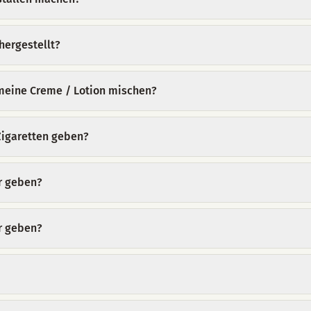
hergestellt?
n meine Creme / Lotion mischen?
Zigaretten geben?
r geben?
r geben?