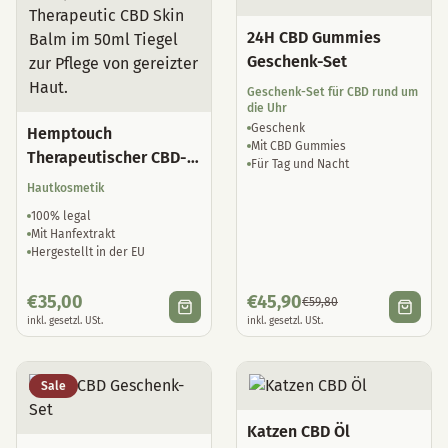
24H CBD Gummies
Geschenk-Set
Geschenk-Set für CBD rund um
die Uhr
Geschenk
Hemptouch
Mit CBD Gummies
Therapeutischer CBD-
Für Tag und Nacht
Hautbalsam
Hautkosmetik
100% legal
Mit Hanfextrakt
Hergestellt in der EU
€
35,00
€
45,90
€
59,80
inkl. gesetzl. USt.
inkl. gesetzl. USt.
Sale
Katzen CBD Öl