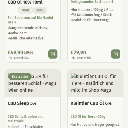
CBD Öl 10% 10ml
Dein gesundes Betthupferl
Hoch dosiert 400mg / Glas
10ml
30ml
Mit Melatonin 1mg / Stück
Full Spectrum auf Bio Hanföl
praktisch für Unterwegs
Basis
langanhaltende Wirkung
Antioxidant
natürliche Alternative
€
49,90
€
29,90
€
59,90
inkl. gesetzl. USt.
inkl. gesetzl. USt.
Bestseller
CBD Sleep 5%
Kleintier CBD Öl 6%
CBD Schlaftropfen mit
CBD Öl für Tiere <30kg
Melatonin
für Hunde und Nager geeignet
schneller Einschlafen