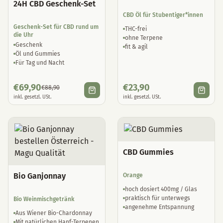
24H CBD Geschenk-Set
CBD Öl für Stubentiger*innen
Geschenk-Set für CBD rund um
THC-frei
die Uhr
ohne Terpene
Geschenk
fit & agil
Öl und Gummies
Für Tag und Nacht
€
69,90
€
23,90
€
88,90
inkl. gesetzl. USt.
inkl. gesetzl. USt.
CBD Gummies
Bio Ganjonnay
Orange
hoch dosiert 400mg / Glas
praktisch für unterwegs
Bio Weinmischgetränk
angenehme Entspannung
Aus Wiener Bio-Chardonnay
Mit natürlichen Hanf-Terpenen