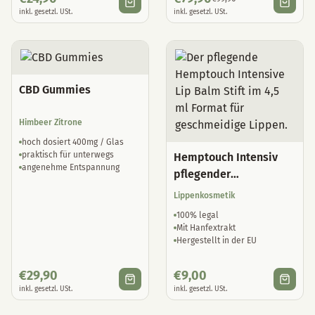
inkl. gesetzl. USt.
inkl. gesetzl. USt.
CBD Gummies
Himbeer Zitrone
hoch dosiert 400mg / Glas
praktisch für unterwegs
Hemptouch Intensiv
angenehme Entspannung
pflegender
Lippenbalsam
Lippenkosmetik
100% legal
Mit Hanfextrakt
Hergestellt in der EU
€
29,90
€
9,00
inkl. gesetzl. USt.
inkl. gesetzl. USt.