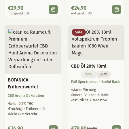
€
29,90
€
24,90
inkl. gesetzl. USt.
inkl. gesetzl. USt.
Sale
CBD Öl 20% 10ml
10ml
30ml
BOTANICA
Full Spectrum auf Hanföl Basis
Erdbeerwürfel
starke Wirkung
innere Balance & Ruhe
CBD Aroma Dekoration
natürliche Alternative
Unter 0,2% THC
Fruchtiger Erdbeerduft
Nicht zum Verzehr
€
24,90
€
79,90
€
99,90