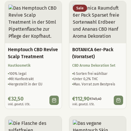
Sale
Hemptouch CBD Revive
BOTANICA 6er-Pack
Scalp Treatment
(Vorratset)
Hautkosmetik
CBD Aroma Dekoration Set
100% legal
6 Sorten frei wählbar
Mit Hanfextrakt
Unter 0,2% THC
Hergestellt in der EU
Max. Vorrat zum Bestpreis
€
32,50
€
112,90
€
149,40
inkl. gesetzl. USt.
inkl. gesetzl. USt.