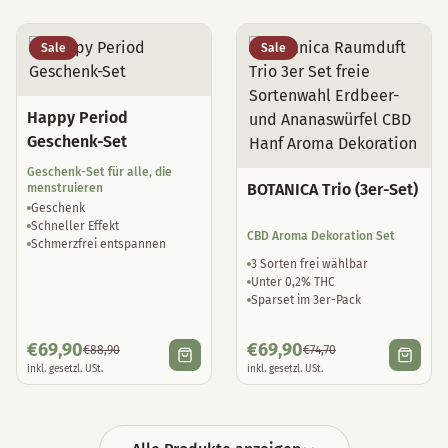
Sale
Sale
Happy Period
Geschenk-Set
Geschenk-Set für alle, die
BOTANICA Trio (3er-Set)
menstruieren
Geschenk
Schneller Effekt
CBD Aroma Dekoration Set
Schmerzfrei entspannen
3 Sorten frei wählbar
Unter 0,2% THC
Sparset im 3er-Pack
€
69,90
€
69,90
€
88,90
€
74,70
inkl. gesetzl. USt.
inkl. gesetzl. USt.