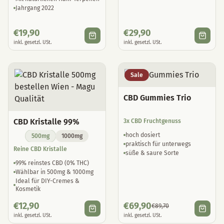
Jahrgang 2022
€
19,90
€
29,90
inkl. gesetzl. USt.
inkl. gesetzl. USt.
Sale
CBD Gummies Trio
CBD Kristalle 99%
3x CBD Fruchtgenuss
hoch dosiert
500mg
1000mg
praktisch für unterwegs
Reine CBD Kristalle
süße & saure Sorte
99% reinstes CBD (0% THC)
Wählbar in 500mg & 1000mg
Ideal für DIY-Cremes &
Kosmetik
€
12,90
€
69,90
€
89,70
inkl. gesetzl. USt.
inkl. gesetzl. USt.