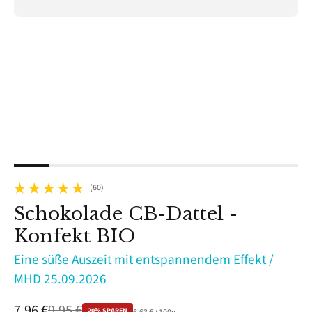
(60)
60 gesamte Bewertungen
Schokolade CB-Dattel -
Konfekt BIO
Eine süße Auszeit mit entspannendem Effekt /
MHD 25.09.2026
Verkaufspreis
7,96 €
Regulärer Preis
9,95 €
20% SPAREN