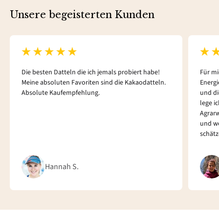
Unsere begeisterten Kunden
Die besten Datteln die ich jemals probiert habe!
Für mi
Meine absoluten Favoriten sind die Kakaodatteln.
Energi
Absolute Kaufempfehlung.
und di
lege i
Agrarw
und w
schätz
Hannah S.