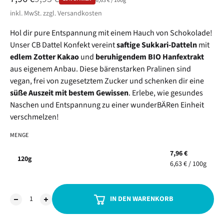
Stückpreis
6,63 €
/
pro
100g
inkl. MwSt. zzgl. Versandkosten
Hol dir pure Entspannung mit einem Hauch von Schokolade!
Unser CB Dattel Konfekt vereint
saftige Sukkari-Datteln
mit
edlem Zotter Kakao
und
beruhigendem BIO Hanfextrakt
aus eigenem Anbau. Diese bärenstarken Pralinen sind
vegan, frei von zugesetztem Zucker und schenken dir eine
süße Auszeit mit bestem Gewissen
. Erlebe, wie gesundes
Naschen und Entspannung zu einer wunderBÄRen Einheit
verschmelzen!
MENGE
7,96 €
120g
6,63 € / 100g
IN DEN WARENKORB